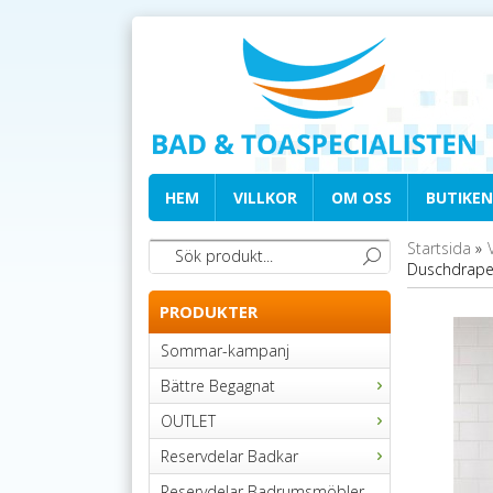
HEM
VILLKOR
OM OSS
BUTIKEN
Startsida
»
Duschdraperi
PRODUKTER
Sommar-kampanj
Bättre Begagnat
OUTLET
Reservdelar Badkar
Reservdelar Badrumsmöbler,