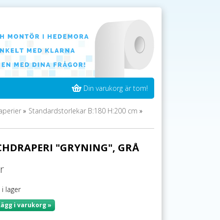
Din varukorg är tom!
perier
»
Standardstorlekar B:180 H:200 cm
»
HDRAPERI "GRYNING", GRÅ
r
 i lager
Lägg i varukorg »