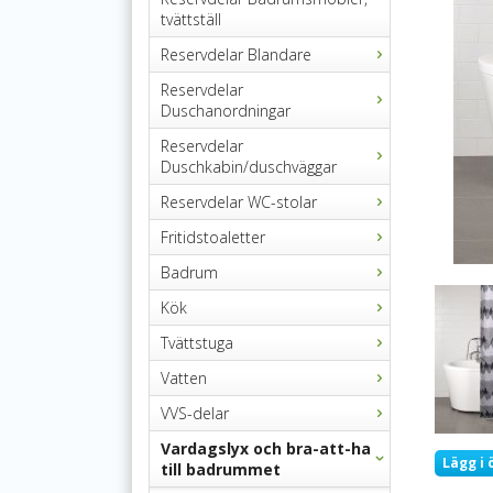
tvättställ
Reservdelar Blandare
Reservdelar
Duschanordningar
Reservdelar
Duschkabin/duschväggar
Reservdelar WC-stolar
Fritidstoaletter
Badrum
Kök
Tvättstuga
Vatten
VVS-delar
Vardagslyx och bra-att-ha
Lägg i 
till badrummet