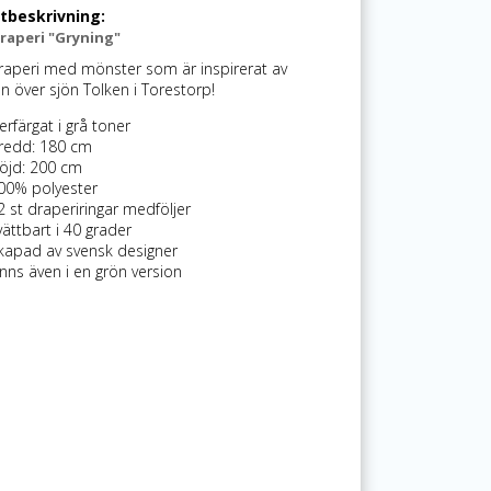
tbeskrivning:
raperi "Gryning"
aperi med mönster som är inspirerat av
n över sjön Tolken i Torestorp!
lerfärgat i grå toner
redd: 180 cm
öjd: 200 cm
00% polyester
2 st draperiringar medföljer
vättbart i 40 grader
kapad av svensk designer
inns även i en grön version