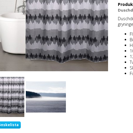
Produk
Duschd
Duschdr
gryninge
F
B
H
1
1
T
S
F
önskelista