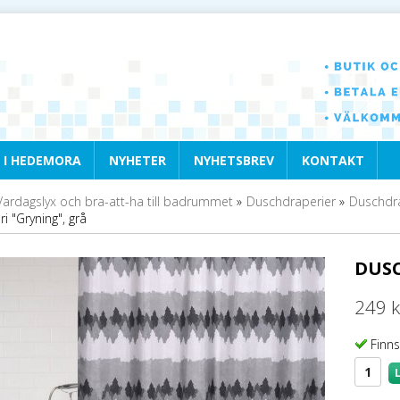
 I HEDEMORA
NYHETER
NYHETSBREV
KONTAKT
Vardagslyx och bra-att-ha till badrummet
»
Duschdraperier
»
Duschdra
 "Gryning", grå
DUSC
249 k
Finns