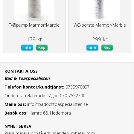
Tvålpump Marmor/Marble
WC-borste Marmor/Marble
179 kr
299 kr
Info
Köp
Info
Köp
KONTAKTA OSS
Bad & Toaspecialisten
Telefon kontor/kundtjänst:
0739970097
Cinderella-relaterade frågor: 070-7552700
Maila oss:
info@badochtoaspecialisten.se
Besök oss:
Hamre 68, Hedemora
NYHETSBREV
Prenumerera och få erbjudanden, nyheter m.m.