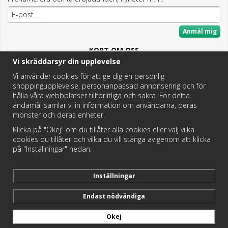
Anmäl mig
KORT OM OSS
Vi skräddarsyr din upplevelse
Här hittar du det bästa och mesta inom Badrum,
Fritidstoaletter och VVS.
Vi använder cookies för att ge dig en personlig
shoppingupplevelse, personanpassad annonsering och för
Butik i Hedemora.
hålla våra webbplatser tillförlitliga och säkra. För detta
Vi hjälper dig hitta rätt reservdel!
ändamål samlar vi in information om användarna, deras
mönster och deras enheter.
Klicka på "Okej" om du tillåter alla cookies eller välj vilka
https://badochtoaspecialisten.se/return/
cookies du tillåter och vilka du vill stänga av genom att klicka
på "Inställningar" nedan.
Postnord och DHL levererar dina paket från oss!
Inställningar
Endast nödvändiga
Okej