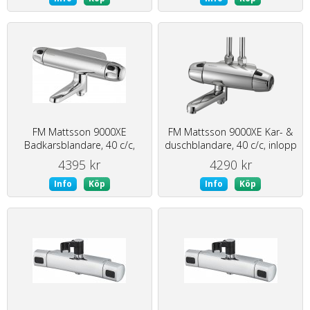
FM Mattsson 9000XE
FM Mattsson 9000XE Kar- &
Badkarsblandare, 40 c/c,
duschblandare, 40 c/c, inlopp
inlopp ned
ovanifrån
4395 kr
4290 kr
Info
Köp
Info
Köp