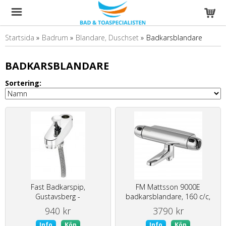
Startsida
»
Badrum
»
Blandare, Duschset
»
Badkarsblandare
BADKARSBLANDARE
Sortering:
Fast Badkarspip,
FM Mattsson 9000E
Gustavsberg -
badkarsblandare, 160 c/c,
visningsexemplar
inlopp ned
940 kr
3790 kr
Info
Köp
Info
Köp