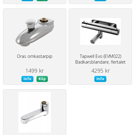
Oras omkastarpip
Tapwell Evo (EVM022)
Badkarsblandare, flertalet
ytbehandlingar, 160 c/c
1499 kr
4295 kr
Info
Köp
Info