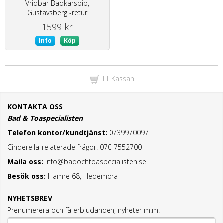
Vridbar Badkarspip,
Gustavsberg -retur
1599 kr
Info
Köp
Till Kassan
KONTAKTA OSS
Bad & Toaspecialisten
Telefon kontor/kundtjänst:
0739970097
Cinderella-relaterade frågor: 070-7552700
Maila oss:
info@badochtoaspecialisten.se
Besök oss:
Hamre 68, Hedemora
NYHETSBREV
Prenumerera och få erbjudanden, nyheter m.m.