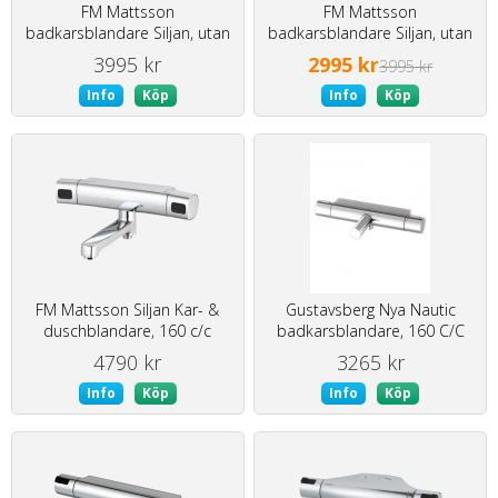
FM Mattsson
FM Mattsson
badkarsblandare Siljan, utan
badkarsblandare Siljan, utan
pip
pip -öppnad kartong
3995 kr
2995 kr
3995 kr
Info
Köp
Info
Köp
FM Mattsson Siljan Kar- &
Gustavsberg Nya Nautic
duschblandare, 160 c/c
badkarsblandare, 160 C/C
4790 kr
3265 kr
Info
Köp
Info
Köp