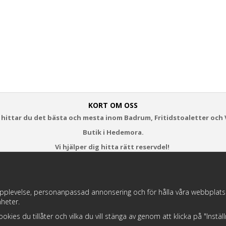
KORT OM OSS
 hittar du det bästa och mesta inom Badrum, Fritidstoaletter och 
Butik i Hedemora.
Vi hjälper dig hitta rätt reservdel!
https://badochtoaspecialisten.se/return/
pplevelse, personanpassad annonsering och för hålla våra webbplatser t
heter.
Postnord och DHL levererar dina paket från oss!
 cookies du tillåter och vilka du vill stänga av genom att klicka på "Instä