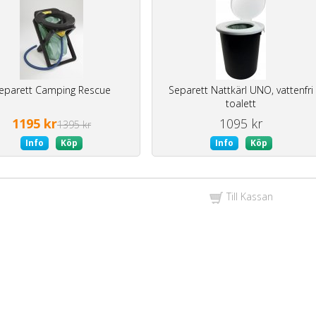
eparett Camping Rescue
Separett Nattkärl UNO, vattenfri
toalett
1195 kr
1095 kr
1395 kr
Info
Köp
Info
Köp
Till Kassan