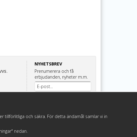
NYHETSBREV
Prenumerera och få
VVS.
erbjudanden, nyheter m.m.
Anmäl mig
illförlitliga och säkra. För detta ändamål samlar vi in
llningar" nedan.