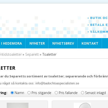
 I HEDEMORA
NYHETER
NYHETSBREV
KONTAKT
Fritidstoaletter
»
Separett
»
Toaletter
ETTER
tar du Separetts sortiment av toaletter; separerande och förbrän
u något så kontakta oss: info@badochtoaspecialisten.se
ring:
Namn
Pris stigande
Pris fallande
Senast inlagd