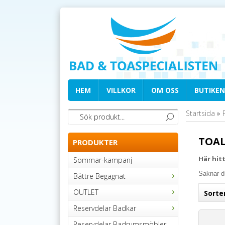
HEM
VILLKOR
OM OSS
BUTIKEN
Startsida
»
TOAL
PRODUKTER
Här hit
Sommar-kampanj
Saknar d
Bättre Begagnat
OUTLET
Sorte
Reservdelar Badkar
Reservdelar Badrumsmöbler,