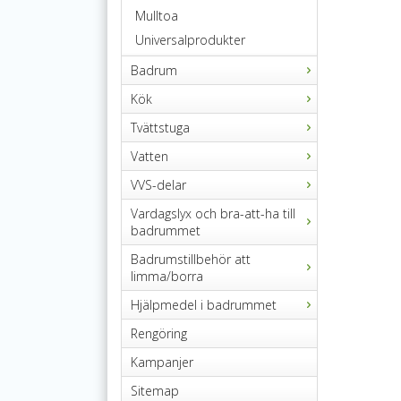
Mulltoa
Universalprodukter
Badrum
Kök
Tvättstuga
Vatten
VVS-delar
Vardagslyx och bra-att-ha till
badrummet
Badrumstillbehör att
limma/borra
Hjälpmedel i badrummet
Rengöring
Kampanjer
Sitemap