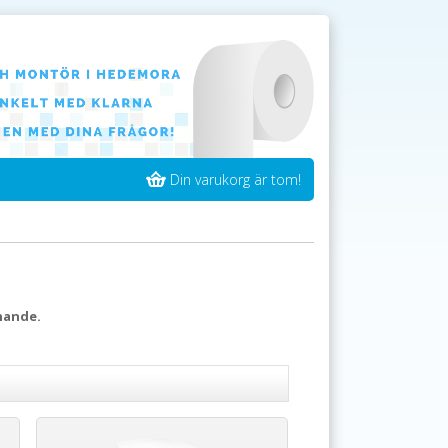
Din varukorg är tom!
nande.