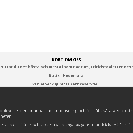
KORT OM OSS
 hittar du det bästa och mesta inom Badrum, Fritidstoaletter och 
Butik i Hedemora.
Vi hjälper dig hitta rätt reservdel!
https://badochtoaspecialisten.se/return/
pplevelse, personanpassad annonsering och för hålla våra webbplatser t
heter.
Postnord och DHL levererar dina paket från oss!
 cookies du tillåter och vilka du vill stänga av genom att klicka på "Instä