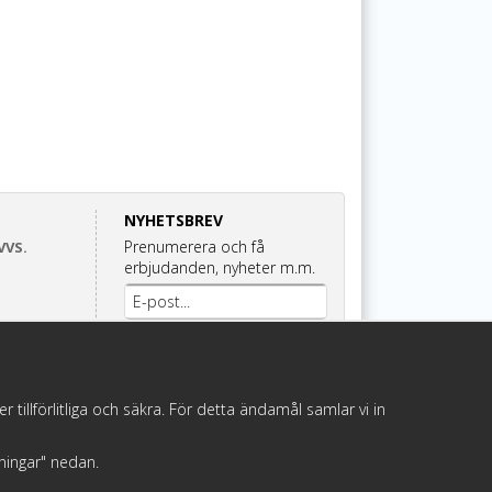
NYHETSBREV
Prenumerera och få
VVS.
erbjudanden, nyheter m.m.
Anmäl mig
illförlitliga och säkra. För detta ändamål samlar vi in
llningar" nedan.