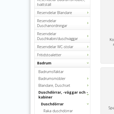
tvättställ
Reservdelar Blandare
Reservdelar
Duschanordningar
Reservdelar
Duschkabin/duschväggar
Ko
Reservdelar WC-stolar
Fritidstoaletter
Badrum
Badrumsfläktar
Badrumsmöbler
Blandare, Duschset
Duschdörrar, -väggar och -
kabiner
Duschdörrar
Spa
Raka duschdörrar