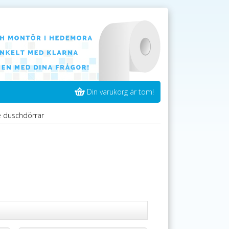
Din varukorg är tom!
 duschdörrar