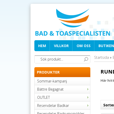
HEM
VILLKOR
OM OSS
BUTIKEN
Startsida
»
RUN
PRODUKTER
Här hit
Sommar-kampanj
Bättre Begagnat
OUTLET
Sorte
Reservdelar Badkar
Reservdelar Badrumsmöbler,