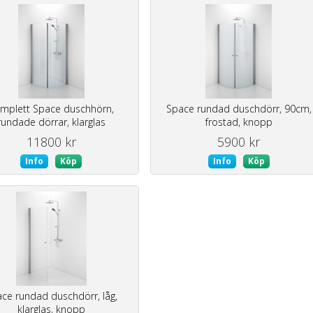
mplett Space duschhörn,
Space rundad duschdörr, 90cm,
rundade dörrar, klarglas
frostad, knopp
11800 kr
5900 kr
Info
Köp
Info
Köp
ce rundad duschdörr, låg,
klarglas, knopp