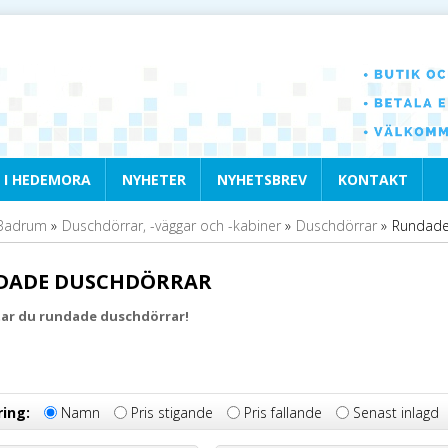
 I HEDEMORA
NYHETER
NYHETSBREV
KONTAKT
Badrum
»
Duschdörrar, -väggar och -kabiner
»
Duschdörrar
»
Rundade
DADE DUSCHDÖRRAR
tar du rundade duschdörrar!
ring:
Namn
Pris stigande
Pris fallande
Senast inlagd