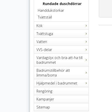
Rundade duschdörrar
Handdukstorkar
Tvättställ
Kök
Tvättstuga
Vatten
VVS-delar
Vardagslyx och bra-att-ha till
badrummet
Badrumstillbehör att
limma/borra
Hjälpmedel i badrummet
Rengöring
Kampanjer
Sitemap