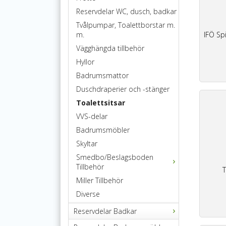
Reservdelar WC, dusch, badkar
Tvålpumpar, Toalettborstar m.
IFÖ Spi
m.
Vägghängda tillbehör
Hyllor
Badrumsmattor
Duschdraperier och -stänger
Toalettsitsar
VVS-delar
Badrumsmöbler
Skyltar
Smedbo/Beslagsboden
Tillbehör
T
Miller Tillbehör
Diverse
Reservdelar Badkar