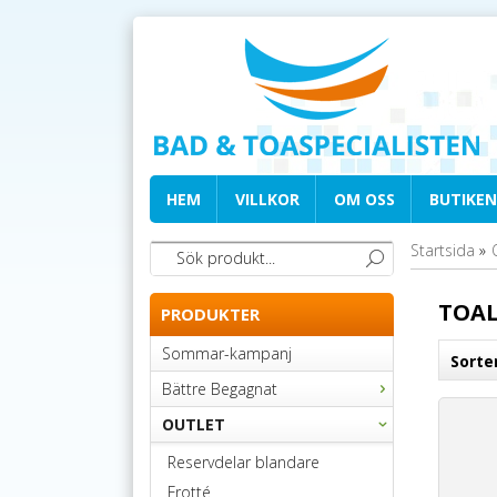
HEM
VILLKOR
OM OSS
BUTIKEN
Startsida
»
TOAL
PRODUKTER
Sommar-kampanj
Sorte
Bättre Begagnat
OUTLET
Reservdelar blandare
Frotté