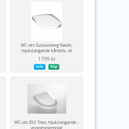
WC-sits Gustavsberg Nautic,
mjukstängande hårdsits, vit
-öppnad kartong
1799 kr
Info
Köp
WC-sits IDO Trevi, mjukstängande -
visningsexemplar