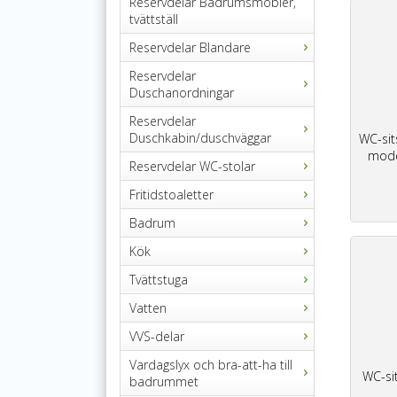
Reservdelar Badrumsmöbler,
tvättställ
Reservdelar Blandare
Reservdelar
Duschanordningar
Reservdelar
Duschkabin/duschväggar
WC-sit
mode
Reservdelar WC-stolar
Fritidstoaletter
Badrum
Kök
Tvättstuga
Vatten
VVS-delar
Vardagslyx och bra-att-ha till
WC-si
badrummet