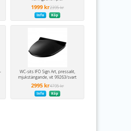
1999 kr
2395 kr
Info
Köp
-
WC-sits IFÖ Sign Art, pressalit,
mjukstängande, vit 99263/svart
99265 -trasig förpackning
2995 kr
4795 kr
Info
Köp