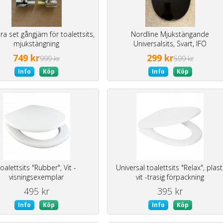
ra set gångjärn för toalettsits,
Nordline Mjukstängande
mjukstängning
Universalsits, Svart, IFÖ
Sign/Gustavsberg Nordic
749 kr
299 kr
999 kr
599 kr
Info
Köp
Info
Köp
oalettsits "Rubber", Vit -
Universal toalettsits "Relax", plast
visningsexemplar
vit -trasig förpackning
495 kr
395 kr
Info
Köp
Info
Köp