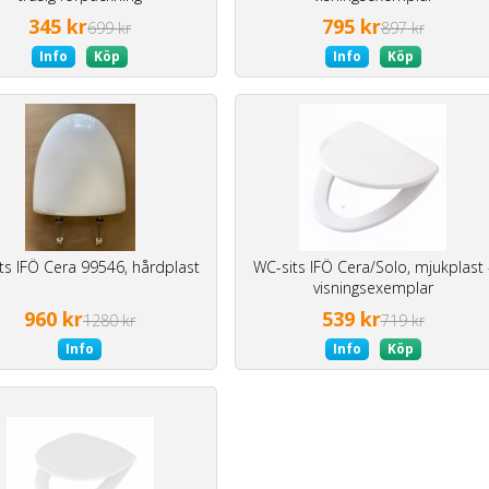
345 kr
795 kr
699 kr
897 kr
Info
Köp
Info
Köp
ts IFÖ Cera 99546, hårdplast
WC-sits IFÖ Cera/Solo, mjukplast 
visningsexemplar
960 kr
539 kr
1280 kr
719 kr
Info
Info
Köp