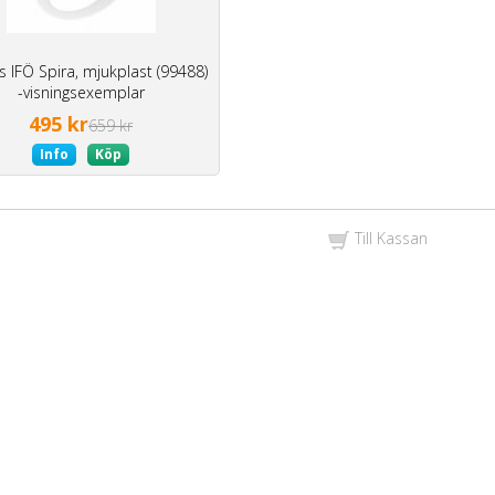
s IFÖ Spira, mjukplast (99488)
-visningsexemplar
495 kr
659 kr
Info
Köp
Till Kassan