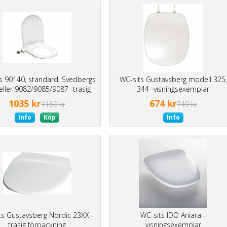
s 90140, standard, Svedbergs
WC-sits Gustavsberg modell 325,
ller 9082/9085/9087 -trasig
344 -visningsexemplar
kartong
1035 kr
674 kr
1150 kr
749 kr
Info
Köp
Info
ts Gustavsberg Nordic 23XX -
WC-sits IDO Aniara -
trasig förpackning
visningsexemplar