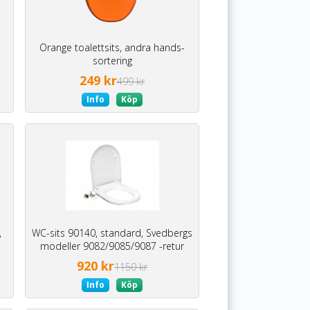
Orange toalettsits, andra hands-
sortering
249 kr
499 kr
Info
Köp
,
WC-sits 90140, standard, Svedbergs
modeller 9082/9085/9087 -retur
920 kr
1150 kr
Info
Köp