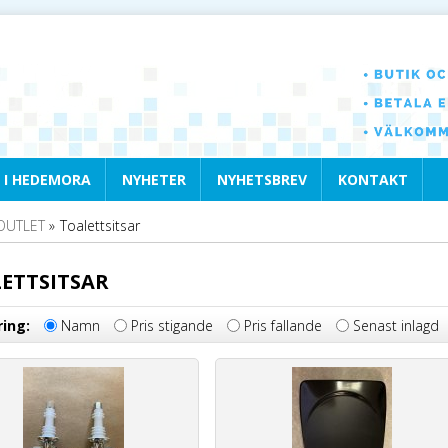
 I HEDEMORA
NYHETER
NYHETSBREV
KONTAKT
OUTLET
»
Toalettsitsar
ETTSITSAR
ring:
Namn
Pris stigande
Pris fallande
Senast inlagd