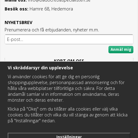
Besök oss:
Hamre 68, Hedemora
NYHETSBREV
Prenumerera och få erbjudanden, nyheter m.m.
Anmäl mig
KORT OM OSS
Vi skräddarsyr din upplevelse
Här hittar du det bästa och mesta inom Badrum,
Fritidstoaletter och VVS.
Vi använder cookies för att ge dig en personlig
shoppingupplevelse, personanpassad annonsering och för
Butik i Hedemora.
hålla våra webbplatser tillförlitliga och säkra. För detta
Vi hjälper dig hitta rätt reservdel!
ändamål samlar vi in information om användarna, deras
mönster och deras enheter.
Klicka på "Okej" om du tillåter alla cookies eller välj vilka
https://badochtoaspecialisten.se/return/
cookies du tillåter och vilka du vill stänga av genom att klicka
på "Inställningar" nedan.
Postnord och DHL levererar dina paket från oss!
Inställningar