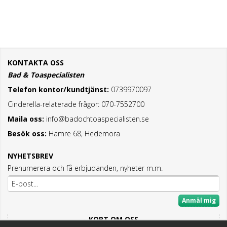
KONTAKTA OSS
Bad & Toaspecialisten
Telefon kontor/kundtjänst:
0739970097
Cinderella-relaterade frågor: 070-7552700
Maila oss:
info@badochtoaspecialisten.se
Besök oss:
Hamre 68, Hedemora
NYHETSBREV
Prenumerera och få erbjudanden, nyheter m.m.
Anmäl mig
KORT OM OSS