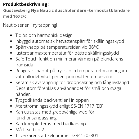
Produktbeskrivning:
Gustavsberg Nya Nautic duschblandare -termostatblandare
med 160 c/c
Nautic-serien i ny tappning!
Tidlös och harmonisk design
Inbyggd automatisk hetvattenspärr för skållningsskydd
Spärrknapp på temperatursidan vid 38°C
Justerbar maxtemperatur för bättre skållningsskydd
Safe Touch funktion minimerar värmen på blandarens
framsida
Reagerar snabbt på tryck- och temperaturförändringar i
vattenflödet vilket ger en jämn vattentemperatur
Keramisk avstängning för droppsäkring och lång livslängd.
Dessutom förenklas användandet för små och svaga
händer.
Typgodkända backventiler i inloppen
Återströmningsskydd enligt SS-EN 1717 [EB]
Kan utrustas med greppvänliga vred för
funktionsanpassning
Kan kompletteras med badkarspip
Mått: se bild 2
Tillverkarens artikelnummer: GB41202304