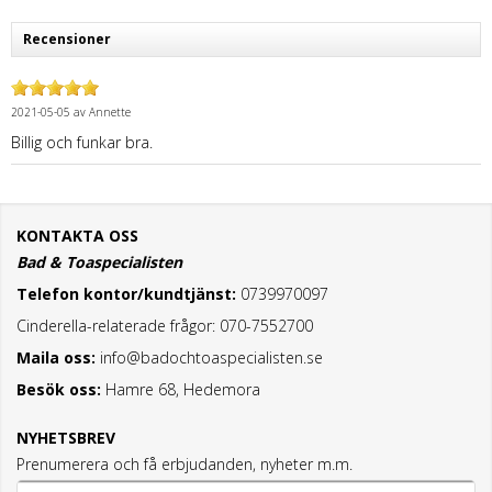
Recensioner
2021-05-05
av
Annette
Billig och funkar bra.
KONTAKTA OSS
Bad & Toaspecialisten
Telefon kontor/kundtjänst:
0739970097
Cinderella-relaterade frågor: 070-7552700
Maila oss:
info@badochtoaspecialisten.se
Besök oss:
Hamre 68, Hedemora
NYHETSBREV
Prenumerera och få erbjudanden, nyheter m.m.