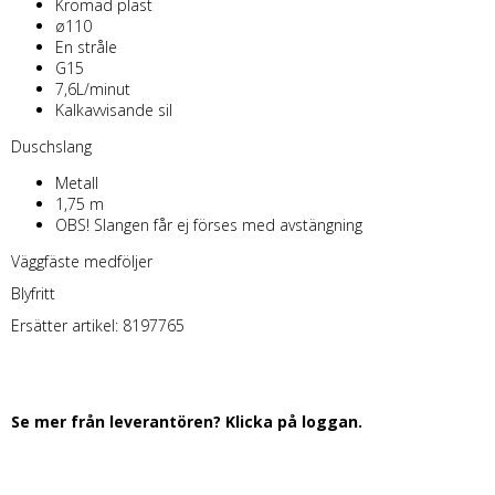
Kromad plast
ø110
En stråle
G15
7,6L/minut
Kalkavvisande sil
Duschslang
Metall
1,75 m
OBS! Slangen får ej förses med avstängning
Väggfäste medföljer
Blyfritt
Ersätter artikel: 8197765
Se mer från leverantören? Klicka på loggan.