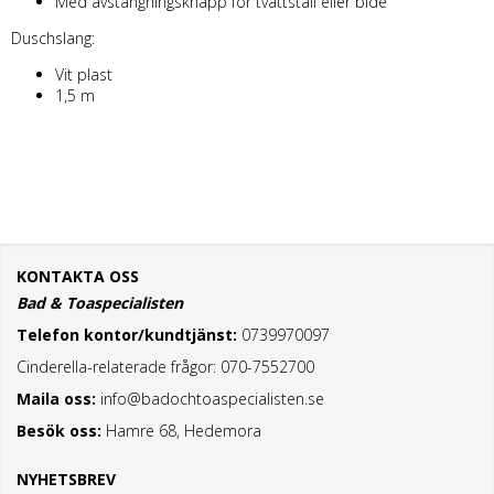
Med avstängningsknapp för tvättställ eller bidé
Duschslang:
Vit plast
1,5 m
KONTAKTA OSS
Bad & Toaspecialisten
Telefon kontor/kundtjänst:
0739970097
Cinderella-relaterade frågor: 070-7552700
Maila oss:
info@badochtoaspecialisten.se
Besök oss:
Hamre 68, Hedemora
NYHETSBREV