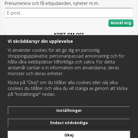
Prenumerera och få erbjudanden, nyheter m.m.
Anmäl mig
KORT OM OSS
Vi skräddarsyr din upplevelse
Här hittar du det bästa och mesta inom Badrum,
Fritidstoaletter och VVS.
Vi använder cookies för att ge dig en personlig
shoppingupplevelse, personanpassad annonsering och för
Butik i Hedemora.
hålla våra webbplatser tillförlitliga och säkra. För detta
Vi hjälper dig hitta rätt reservdel!
ändamål samlar vi in information om användarna, deras
mönster och deras enheter.
Klicka på "Okej" om du tillåter alla cookies eller välj vilka
https://badochtoaspecialisten.se/return/
cookies du tillåter och vilka du vill stänga av genom att klicka
på "Inställningar" nedan.
Postnord och DHL levererar dina paket från oss!
Inställningar
Endast nödvändiga
Okej