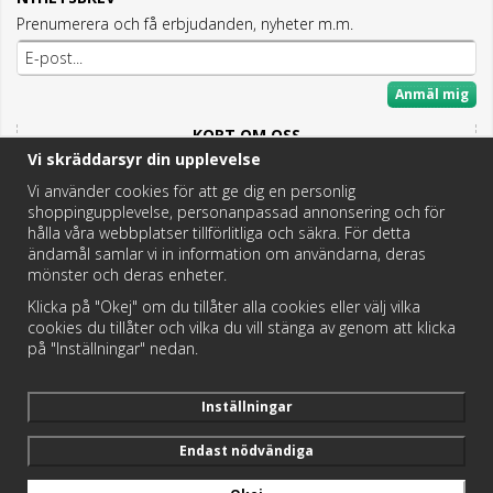
Prenumerera och få erbjudanden, nyheter m.m.
Anmäl mig
KORT OM OSS
Vi skräddarsyr din upplevelse
Här hittar du det bästa och mesta inom Badrum,
Fritidstoaletter och VVS.
Vi använder cookies för att ge dig en personlig
shoppingupplevelse, personanpassad annonsering och för
Butik i Hedemora.
hålla våra webbplatser tillförlitliga och säkra. För detta
Vi hjälper dig hitta rätt reservdel!
ändamål samlar vi in information om användarna, deras
mönster och deras enheter.
Klicka på "Okej" om du tillåter alla cookies eller välj vilka
https://badochtoaspecialisten.se/return/
cookies du tillåter och vilka du vill stänga av genom att klicka
på "Inställningar" nedan.
Postnord och DHL levererar dina paket från oss!
Inställningar
Endast nödvändiga