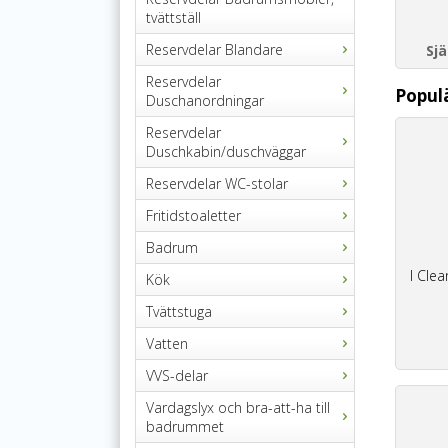
tvättställ
Reservdelar Blandare
Sj
Reservdelar
Popul
Duschanordningar
Reservdelar
Duschkabin/duschväggar
Reservdelar WC-stolar
Fritidstoaletter
Badrum
I Clea
Kök
Tvättstuga
Vatten
VVS-delar
Vardagslyx och bra-att-ha till
badrummet