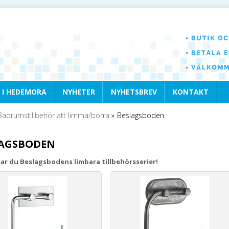
 I HEDEMORA
NYHETER
NYHETSBREV
KONTAKT
Badrumstillbehör att limma/borra
»
Beslagsboden
LAGSBODEN
tar du Beslagsbodens limbara tillbehörsserier!