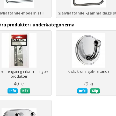
älvhäftande-modern stil
Självhäftande -gammaldags st
ära produkter i underkategorierna
ner, rengöring inför limning av
Krok, krom, självhäftande
produkter
40 kr
79 kr
Info
Köp
Info
Köp