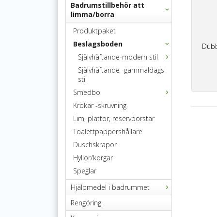
Badrumstillbehör att
limma/borra
Produktpaket
Beslagsboden
Dubb
Självhäftande-modern stil
Självhäftande -gammaldags
stil
Smedbo
Krokar -skruvning
Lim, plattor, reservborstar
Toalettpappershållare
Duschskrapor
Hyllor/korgar
Speglar
Hjälpmedel i badrummet
Rengöring