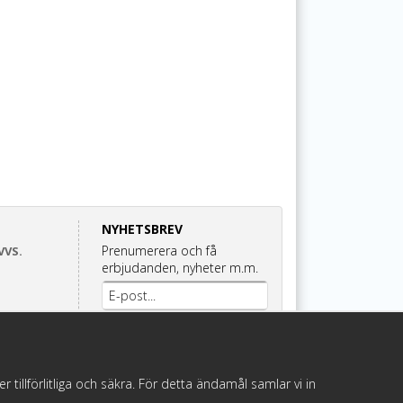
NYHETSBREV
Prenumerera och få
VVS.
erbjudanden, nyheter m.m.
Anmäl mig
illförlitliga och säkra. För detta ändamål samlar vi in