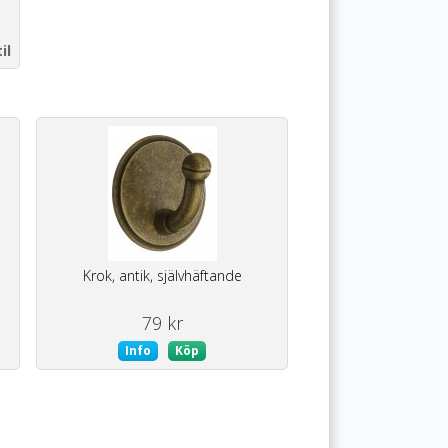
il
Krok, antik, självhäftande
79 kr
Info
Köp