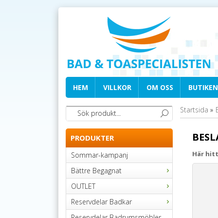
HEM
VILLKOR
OM OSS
BUTIKEN
Startsida
»
BES
PRODUKTER
Här hit
Sommar-kampanj
Bättre Begagnat
OUTLET
Reservdelar Badkar
Reservdelar Badrumsmöbler,