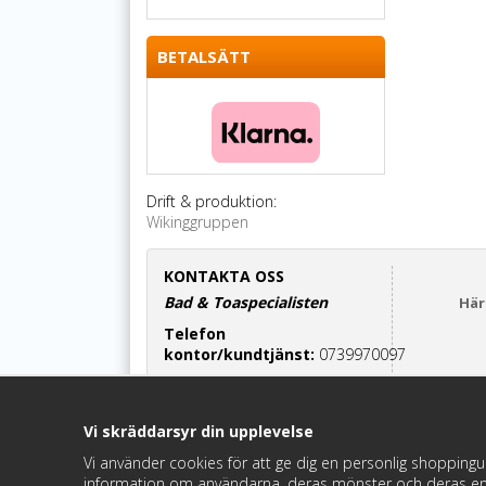
BETALSÄTT
Drift & produktion:
Wikinggruppen
KONTAKTA OSS
Bad & Toaspecialisten
Här
Telefon
kontor/kundtjänst:
0739970097
Cinderella-relaterade frågor:
070-7552700
Vi skräddarsyr din upplevelse
Maila oss:
info@badochtoaspecialisten.se
Vi använder cookies för att ge dig en personlig shoppingu
information om användarna, deras mönster och deras en