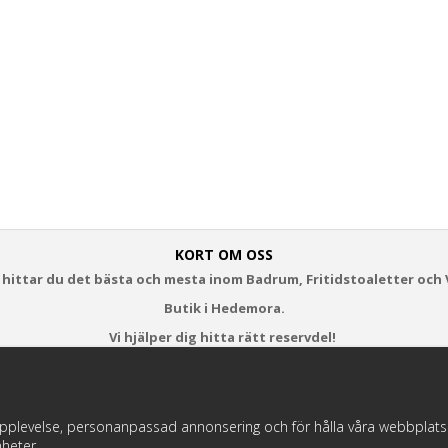
KORT OM OSS
 hittar du det bästa och mesta inom Badrum, Fritidstoaletter och 
Butik i Hedemora.
Vi hjälper dig hitta rätt reservdel!
https://badochtoaspecialisten.se/return/
pplevelse, personanpassad annonsering och för hålla våra webbplatser t
heter.