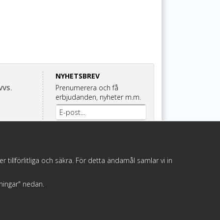
NYHETSBREV
Prenumerera och få
VVS.
erbjudanden, nyheter m.m.
Anmäl mig
illförlitliga och säkra. För detta ändamål samlar vi in
llningar" nedan.