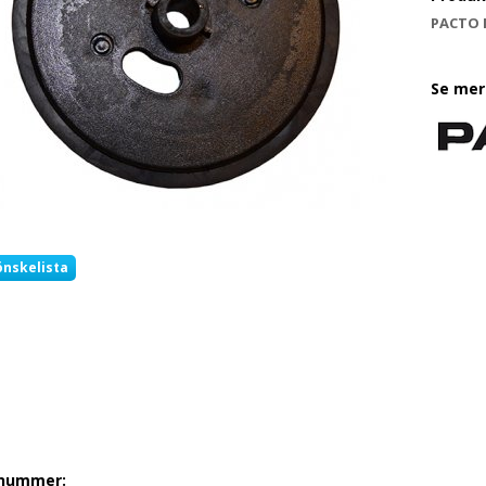
PACTO 
Se mer
önskelista
lnummer: