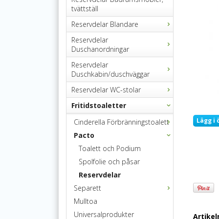
tvättställ
Reservdelar Blandare
Reservdelar
Duschanordningar
Reservdelar
Duschkabin/duschväggar
Reservdelar WC-stolar
Fritidstoaletter
Lägg i 
Cinderella Förbränningstoalett
Pacto
Toalett och Podium
Spolfolie och påsar
Reservdelar
Separett
Mulltoa
Universalprodukter
Artike