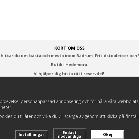
KORT OM OSS
 hittar du det bästa och mesta inom Badrum, Fritidstoaletter och 
Butik i Hedemora.
Vi hjälper dig hitta rätt reservdel!
https://badochtoaspecialisten.se/return/
pplevelse, personanpassad annonsering och för hålla våra webbplatser t
heter.
Postnord och DHL levererar dina paket från oss!
 cookies du tillåter och vilka du vill stänga av genom att klicka på "Instä
Endast
Inställningar
Okej
nödvändiga