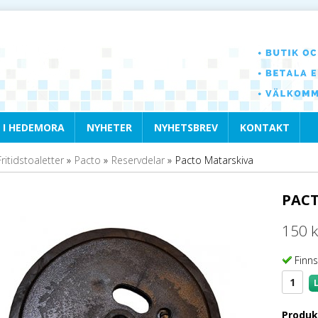
 I HEDEMORA
NYHETER
NYHETSBREV
KONTAKT
Fritidstoaletter
»
Pacto
»
Reservdelar
»
Pacto Matarskiva
PACT
150 k
Finns
Produk