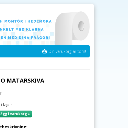
Din varukorg är tom!
O MATARSKIVA
r
 i lager
Lägg i varukorg »
tbeskrivning: