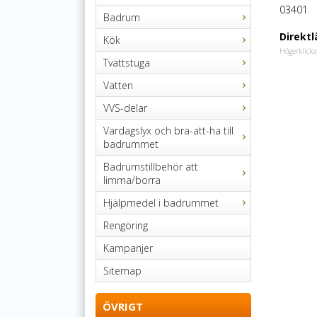
03401
Badrum
Direktl
Kök
Högerklicka
Tvättstuga
Vatten
VVS-delar
Vardagslyx och bra-att-ha till
badrummet
Badrumstillbehör att
limma/borra
Hjälpmedel i badrummet
Rengöring
Kampanjer
Sitemap
ÖVRIGT