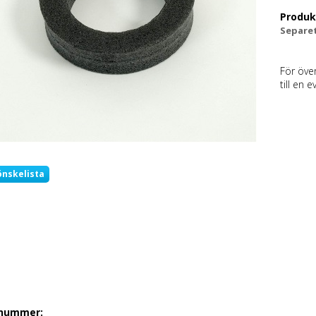
Produk
Separet
För öve
till en 
önskelista
lnummer: