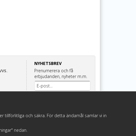
NYHETSBREV
Prenumerera och få
VVS.
erbjudanden, nyheter m.m.
Anmäl mig
illförlitliga och säkra. För detta ändamål samlar vi in
llningar" nedan.