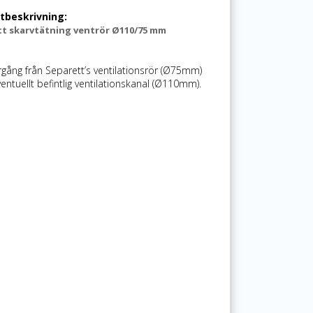
tbeskrivning:
t skarvtätning ventrör Ø110/75 mm
rgång från Separett’s ventilationsrör (Ø75mm)
eventuellt befintlig ventilationskanal (Ø110mm).