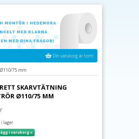
Din varukorg är tom!
ör Ø110/75 mm
RETT SKARVTÄTNING
RÖR Ø110/75 MM
r
 i lager
Lägg i varukorg »