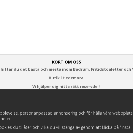
KORT OM OSS
 hittar du det bästa och mesta inom Badrum, Fritidstoaletter och 
Butik i Hedemora.
Vi hjälper dig hitta rätt reservdel!
https://badochtoaspecialisten.se/return/
pplevelse, personanpassad annonsering och för hålla våra webbplatser t
heter.
Postnord och DHL levererar dina paket från oss!
 cookies du tillåter och vilka du vill stänga av genom att klicka på "Instä