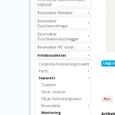
tvättställ
Reservdelar Blandare
Reservdelar
Duschanordningar
Reservdelar
Duschkabin/duschväggar
Reservdelar WC-stolar
Fritidstoaletter
Lägg i 
Cinderella Förbränningstoalett
Pacto
Separett
Toaletter
Sitsar, insatser
Påsar, förbrukningsvaror
Reservdelar
Montering
Artike