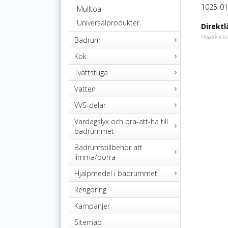
1025-01
Mulltoa
Universalprodukter
Direktl
Högerklicka
Badrum
Kök
Tvättstuga
Vatten
VVS-delar
Vardagslyx och bra-att-ha till
badrummet
Badrumstillbehör att
limma/borra
Hjälpmedel i badrummet
Rengöring
Kampanjer
Sitemap