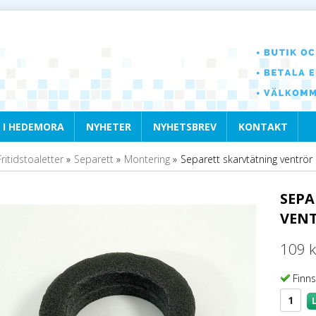
 I HEDEMORA
NYHETER
NYHETSBREV
KONTAKT
Fritidstoaletter
»
Separett
»
Montering
»
Separett skarvtätning ventr
SEPA
VENT
109 k
Finns