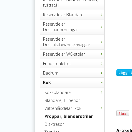
tvättställ
Reservdelar Blandare
Reservdelar
Duschanordningar
Reservdelar
Duschkabin/duschväggar
Reservdelar WC-stolar
Fritidstoaletter
Badrum
Lägg i 
Kök
Köksblandare
Blandare, Tillbehör
Vattenlåsdelar -kök
Proppar, blandarstrilar
Disktrasor
Artike