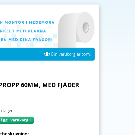
Din varukorg är tom!
PROPP 60MM, MED FJÄDER
 i lager
Lägg i varukorg »
tbeskrivning: