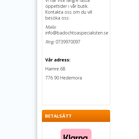
Vi har inte längre fasta
öppettider i vår butik.
Kontakta oss om du vill
besöka oss:
Maila:
info@badochtoaspecialisten.se
Ring:
0739970097
Vår adress:
Hamre 68
776 90 Hedemora
BETALSÄTT