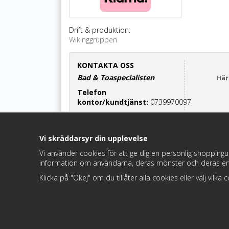
Drift & produktion:
Wikinggruppen
KONTAKTA OSS
Bad & Toaspecialisten
Här
Telefon
kontor/kundtjänst:
0739970097
Cinderella-relaterade frågor:
070-7552700
Vi skräddarsyr din upplevelse
Maila oss:
info@badochtoaspecialisten.se
Vi använder cookies för att ge dig en personlig shoppingu
information om användarna, deras mönster och deras en
Besök oss:
Hamre 68,
Hedemora
Klicka på "Okej" om du tillåter alla cookies eller välj vilka