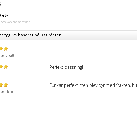
5
änk:
 och kopiera adressen
etyg 5/5 baserat på 3 st röster.
8
av
Birgitt
Perfekt passning!
9
Funkar perfekt men blev dyr med frakten, hu
1
av
Hans