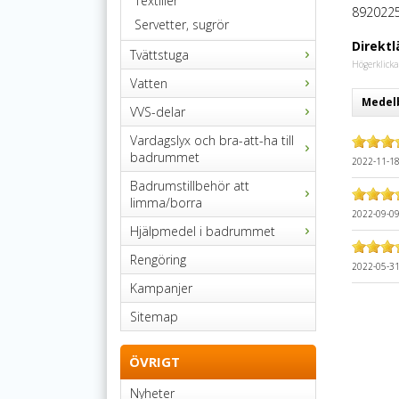
Textilier
892022
Servetter, sugrör
Direktl
Tvättstuga
Högerklicka
Vatten
Medelb
VVS-delar
Vardagslyx och bra-att-ha till
badrummet
2022-11-1
Badrumstillbehör att
limma/borra
2022-09-0
Hjälpmedel i badrummet
Rengöring
2022-05-3
Kampanjer
Sitemap
ÖVRIGT
Nyheter