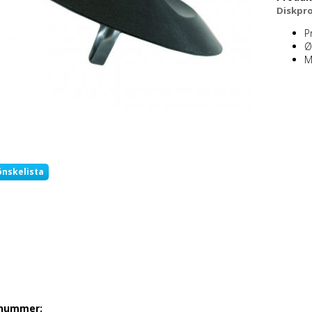
Diskpr
P
Ø
M
önskelista
lnummer: