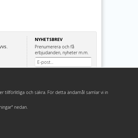
NYHETSBREV
Prenumerera och få
VVS.
erbjudanden, nyheter m.m.
Anmäl mig
illförlitliga och säkra. För detta ändamål samlar vi in
llningar" nedan.