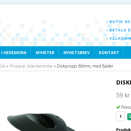
 I HEDEMORA
NYHETER
NYHETSBREV
KONTAKT
Kök
»
Proppar, blandarstrilar
»
Diskpropp 60mm, med fjäder
DISK
59 kr
Finns
Produk