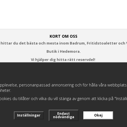
KORT OM OSS
 hittar du det bästa och mesta inom Badrum, Fritidstoaletter och 
Butik i Hedemora.
Vi hjälper dig hitta rätt reservdel!
https://badochtoaspecialisten.se/return/
pplevelse, personanpassad annonsering och för hålla våra webbplatser t
heter.
Postnord och DHL levererar dina paket från oss!
 cookies du tillåter och vilka du vill stänga av genom att klicka på "Instä
Endast
Inställningar
Okej
nödvändiga