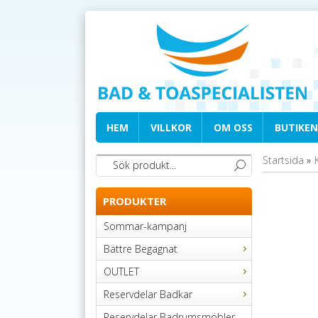
HEM
VILLKOR
OM OSS
BUTIKEN
Startsida
»
PRODUKTER
Sommar-kampanj
Bättre Begagnat
OUTLET
Reservdelar Badkar
Reservdelar Badrumsmöbler,