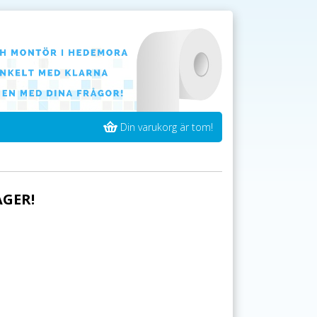
Din varukorg är tom!
AGER!