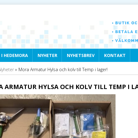
 I HEDEMORA
NYHETER
NYHETSBREV
KONTAKT
Nyheter
»
Mora Armatur Hylsa och kolv till Temp i lager!
 ARMATUR HYLSA OCH KOLV TILL TEMP I L