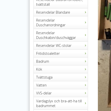
tvättställ
Reservdelar Blandare
Reservdelar
Duschanordningar
Reservdelar
Duschkabin/duschväggar
Reservdelar WC-stolar
Fritidstoaletter
Badrum
Kök
Tvättstuga
Vatten
VVS-delar
Vardagslyx och bra-att-ha till
badrummet