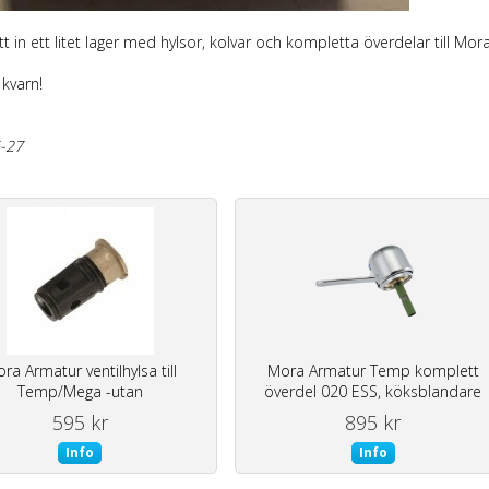
ått in ett litet lager med hylsor, kolvar och kompletta överdelar till 
l kvarn!
-27
ra Armatur ventilhylsa till
Mora Armatur Temp komplett
Temp/Mega -utan
överdel 020 ESS, köksblandare
originalförpackning
595 kr
895 kr
Info
Info