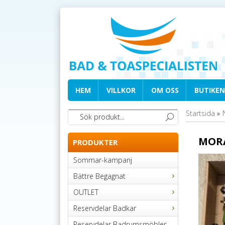
HEM
VILLKOR
OM OSS
BUTIKEN
Startsida
»
MORA
PRODUKTER
Sommar-kampanj
Bättre Begagnat
OUTLET
Reservdelar Badkar
Reservdelar Badrumsmöbler,