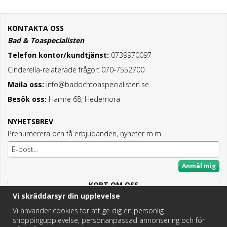
KONTAKTA OSS
Bad & Toaspecialisten
Telefon kontor/kundtjänst:
0739970097
Cinderella-relaterade frågor: 070-7552700
Maila oss:
info@badochtoaspecialisten.se
Besök oss:
Hamre 68, Hedemora
NYHETSBREV
Prenumerera och få erbjudanden, nyheter m.m.
Anmäl mig
KORT OM OSS
Vi skräddarsyr din upplevelse
Här hittar du det bästa och mesta inom Badrum,
Fritidstoaletter och VVS.
Vi använder cookies för att ge dig en personlig
shoppingupplevelse, personanpassad annonsering och för
Butik i Hedemora.