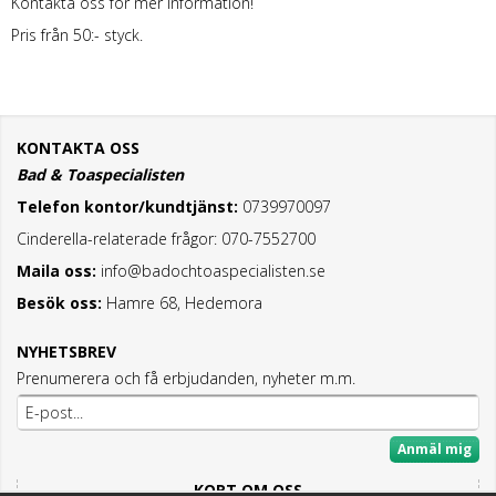
Kontakta oss för mer information!
Pris från 50:- styck.
KONTAKTA OSS
Bad & Toaspecialisten
Telefon kontor/kundtjänst:
0739970097
Cinderella-relaterade frågor: 070-7552700
Maila oss:
info@badochtoaspecialisten.se
Besök oss:
Hamre 68, Hedemora
NYHETSBREV
Prenumerera och få erbjudanden, nyheter m.m.
Anmäl mig
KORT OM OSS