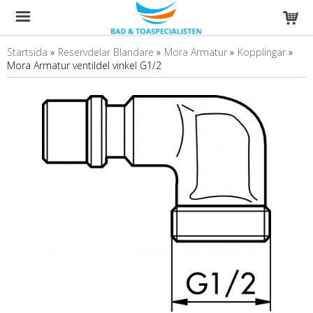
Startsida
»
Reservdelar Blandare
»
Mora Armatur
»
Kopplingar
»
Mora Armatur ventildel vinkel G1/2