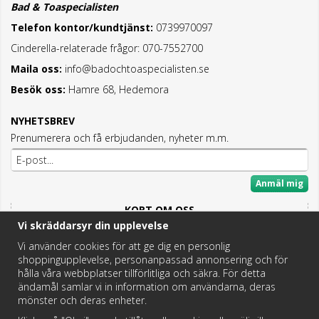
Bad & Toaspecialisten
Telefon kontor/kundtjänst:
0739970097
Cinderella-relaterade frågor: 070-7552700
Maila oss:
info@badochtoaspecialisten.se
Besök oss:
Hamre 68, Hedemora
NYHETSBREV
Prenumerera och få erbjudanden, nyheter m.m.
Anmäl mig
KORT OM OSS
Vi skräddarsyr din upplevelse
Här hittar du det bästa och mesta inom Badrum,
Fritidstoaletter och VVS.
Vi använder cookies för att ge dig en personlig
shoppingupplevelse, personanpassad annonsering och för
Butik i Hedemora.
hålla våra webbplatser tillförlitliga och säkra. För detta
Vi hjälper dig hitta rätt reservdel!
ändamål samlar vi in information om användarna, deras
mönster och deras enheter.