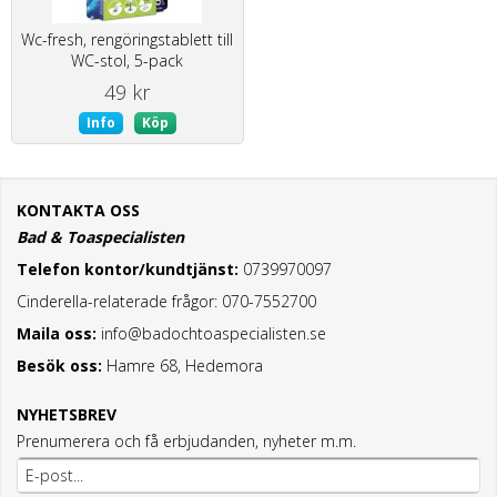
Wc-fresh, rengöringstablett till
WC-stol, 5-pack
49 kr
Info
Köp
KONTAKTA OSS
Bad & Toaspecialisten
Telefon kontor/kundtjänst:
0739970097
Cinderella-relaterade frågor: 070-7552700
Maila oss:
info@badochtoaspecialisten.se
Besök oss:
Hamre 68, Hedemora
NYHETSBREV
Prenumerera och få erbjudanden, nyheter m.m.