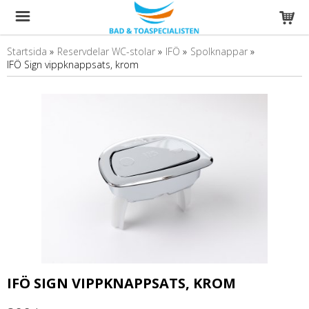
Startsida
»
Reservdelar WC-stolar
»
IFÖ
»
Spolknappar
»
IFÖ Sign vippknappsats, krom
IFÖ SIGN VIPPKNAPPSATS, KROM