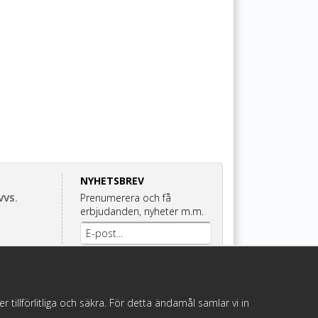
NYHETSBREV
Prenumerera och få
VVS.
erbjudanden, nyheter m.m.
Anmäl mig
illförlitliga och säkra. För detta ändamål samlar vi in