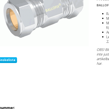
BALLOFI
R
M
M
f
A
L
2
OBS! Bil
inte jus
artikelb
önskelista
har.
lnummer: