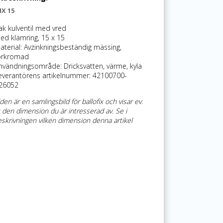
X 15
ak kulventil med vred
ed klämring, 15 x 15
aterial: Avzinkningsbeständig mässing,
örkromad
nvändningsområde: Dricksvatten, värme, kyla
everantörens artikelnummer: 42100700-
26052
den är en samlingsbild för ballofix och visar ev.
t den dimension du är intresserad av.
Se i
eskrivningen vilken dimension denna artikel