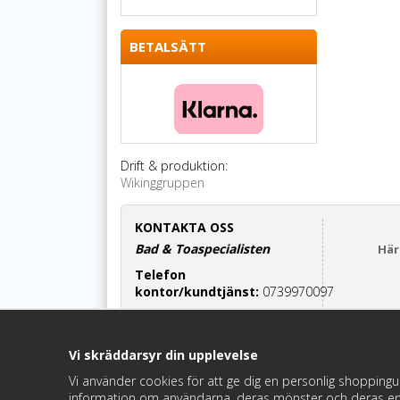
BETALSÄTT
Drift & produktion:
Wikinggruppen
KONTAKTA OSS
Bad & Toaspecialisten
Här
Telefon
kontor/kundtjänst:
0739970097
Cinderella-relaterade frågor:
070-7552700
Vi skräddarsyr din upplevelse
Maila oss:
info@badochtoaspecialisten.se
Vi använder cookies för att ge dig en personlig shoppingu
information om användarna, deras mönster och deras en