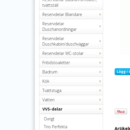
tvättställ
Reservdelar Blandare
Reservdelar
Duschanordningar
Reservdelar
Duschkabin/duschväggar
Reservdelar WC-stolar
Fritidstoaletter
Badrum
Lägg i 
Kök
Tvättstuga
Vatten
VVS-delar
Övrigt
Trio Perfekta
Artike