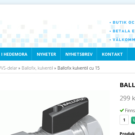
 I HEDEMORA
NYHETER
NYHETSBREV
KONTAKT
VVS-delar
»
Ballofix, kulventil
»
Ballofix kulventil cu 15
BALL
299 k
Finns
Produk