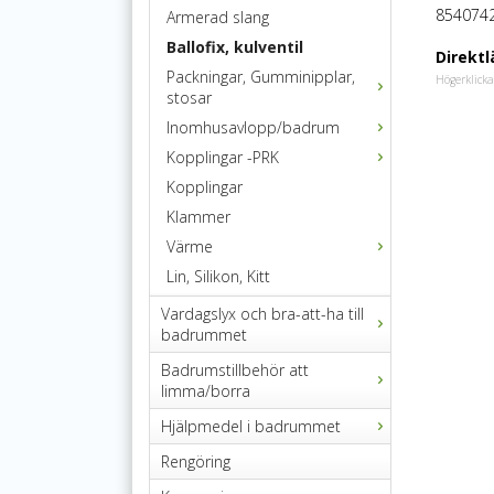
854074
Armerad slang
Ballofix, kulventil
Direktl
Packningar, Gumminipplar,
Högerklicka
stosar
Inomhusavlopp/badrum
Kopplingar -PRK
Kopplingar
Klammer
Värme
Lin, Silikon, Kitt
Vardagslyx och bra-att-ha till
badrummet
Badrumstillbehör att
limma/borra
Hjälpmedel i badrummet
Rengöring