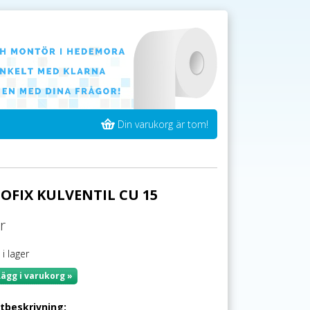
Din varukorg är tom!
OFIX KULVENTIL CU 15
r
 i lager
Lägg i varukorg »
tbeskrivning: