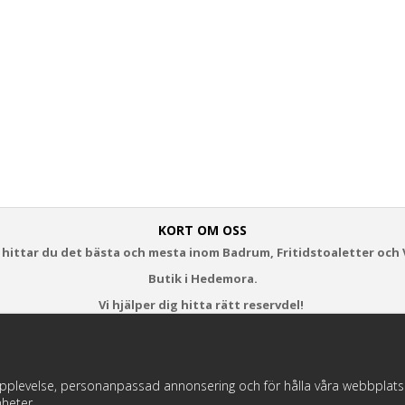
KORT OM OSS
 hittar du det bästa och mesta inom Badrum, Fritidstoaletter och 
Butik i Hedemora.
Vi hjälper dig hitta rätt reservdel!
https://badochtoaspecialisten.se/return/
pplevelse, personanpassad annonsering och för hålla våra webbplatser t
heter.