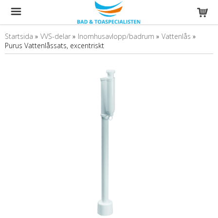
Startsida
»
VVS-delar
»
Inomhusavlopp/badrum
»
Vattenlås
»
Purus Vattenlåssats, excentriskt