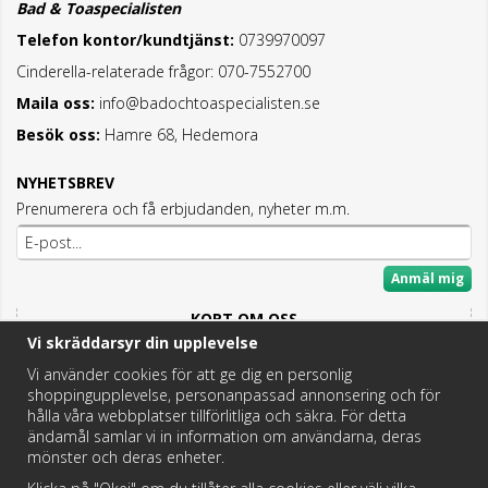
Bad & Toaspecialisten
Telefon kontor/kundtjänst:
0739970097
Cinderella-relaterade frågor: 070-7552700
Maila oss:
info@badochtoaspecialisten.se
Besök oss:
Hamre 68, Hedemora
NYHETSBREV
Prenumerera och få erbjudanden, nyheter m.m.
Anmäl mig
KORT OM OSS
Vi skräddarsyr din upplevelse
Här hittar du det bästa och mesta inom Badrum,
Fritidstoaletter och VVS.
Vi använder cookies för att ge dig en personlig
shoppingupplevelse, personanpassad annonsering och för
Butik i Hedemora.
hålla våra webbplatser tillförlitliga och säkra. För detta
Vi hjälper dig hitta rätt reservdel!
ändamål samlar vi in information om användarna, deras
mönster och deras enheter.