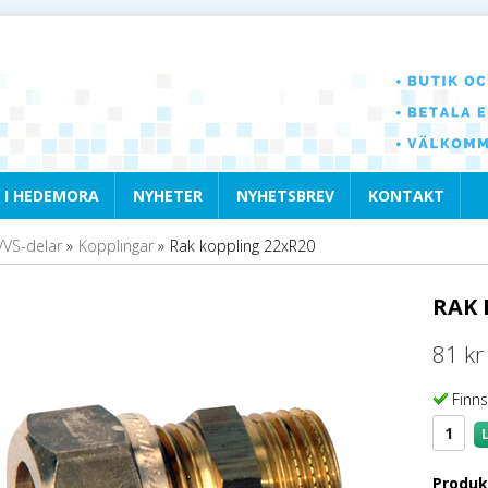
 I HEDEMORA
NYHETER
NYHETSBREV
KONTAKT
VVS-delar
»
Kopplingar
»
Rak koppling 22xR20
RAK 
81 kr
Finns
Produk