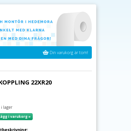
Din varukorg är tom!
KOPPLING 22XR20
 i lager
Lägg i varukorg »
tbeskrivning: