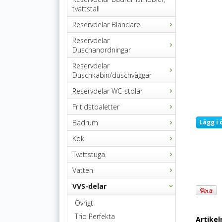
tvättställ
Reservdelar Blandare
Reservdelar
Duschanordningar
Reservdelar
Duschkabin/duschväggar
Reservdelar WC-stolar
Fritidstoaletter
Badrum
Lägg i 
Kök
Tvättstuga
Vatten
VVS-delar
Övrigt
Trio Perfekta
Artike