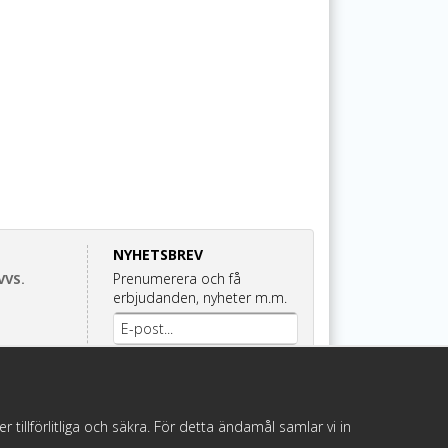
NYHETSBREV
Prenumerera och få
VVS.
erbjudanden, nyheter m.m.
Anmäl mig
illförlitliga och säkra. För detta ändamål samlar vi in