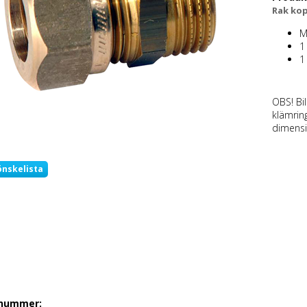
Rak kop
M
1
1
OBS! Bi
klämrin
dimensi
önskelista
lnummer: