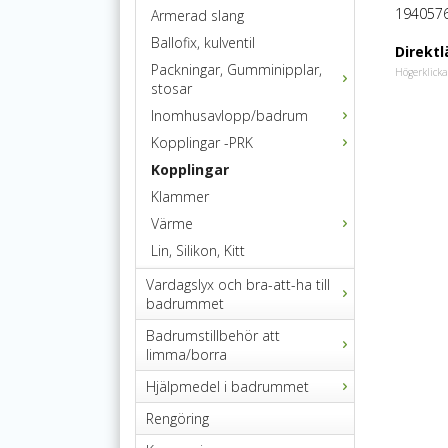
194057
Armerad slang
Ballofix, kulventil
Direktl
Packningar, Gumminipplar,
Högerklicka
stosar
Inomhusavlopp/badrum
Kopplingar -PRK
Kopplingar
Klammer
Värme
Lin, Silikon, Kitt
Vardagslyx och bra-att-ha till
badrummet
Badrumstillbehör att
limma/borra
Hjälpmedel i badrummet
Rengöring