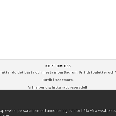
KORT OM OSS
 hittar du det bästa och mesta inom Badrum, Fritidstoaletter och 
Butik i Hedemora.
Vi hjälper dig hitta rätt reservdel!
https://badochtoaspecialisten.se/return/
pplevelse, personanpassad annonsering och för hålla våra webbplatser t
heter.