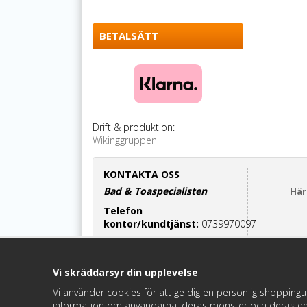
BETALSÄTT
Drift & produktion:
Wikinggruppen
KONTAKTA OSS
Bad & Toaspecialisten
Här
Telefon
kontor/kundtjänst:
0739970097
Cinderella-relaterade frågor:
070-7552700
Vi skräddarsyr din upplevelse
Maila oss:
info@badochtoaspecialisten.se
Vi använder cookies för att ge dig en personlig shoppingu
information om användarna, deras mönster och deras en