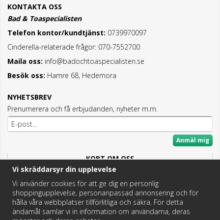
KONTAKTA OSS
Bad & Toaspecialisten
Telefon kontor/kundtjänst:
0739970097
Cinderella-relaterade frågor: 070-7552700
Maila oss:
info@badochtoaspecialisten.se
Besök oss:
Hamre 68, Hedemora
NYHETSBREV
Prenumerera och få erbjudanden, nyheter m.m.
Anmäl mig
KORT OM OSS
Vi skräddarsyr din upplevelse
Här hittar du det bästa och mesta inom Badrum,
Fritidstoaletter och VVS.
Vi använder cookies för att ge dig en personlig
shoppingupplevelse, personanpassad annonsering och för
Butik i Hedemora.
hålla våra webbplatser tillförlitliga och säkra. För detta
Vi hjälper dig hitta rätt reservdel!
ändamål samlar vi in information om användarna, deras