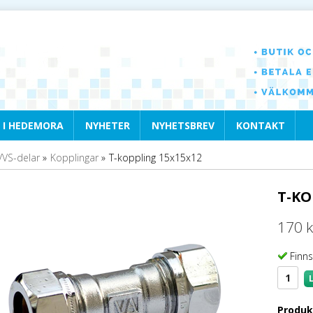
 I HEDEMORA
NYHETER
NYHETSBREV
KONTAKT
VVS-delar
»
Kopplingar
»
T-koppling 15x15x12
T-KO
170 k
Finns
Produk