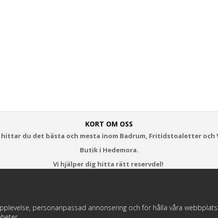
KORT OM OSS
 hittar du det bästa och mesta inom Badrum, Fritidstoaletter och 
Butik i Hedemora.
Vi hjälper dig hitta rätt reservdel!
https://badochtoaspecialisten.se/return/
pplevelse, personanpassad annonsering och för hålla våra webbplatser t
heter.