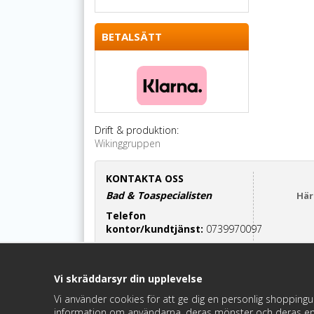
BETALSÄTT
Drift & produktion:
Wikinggruppen
KONTAKTA OSS
Bad & Toaspecialisten
Här
Telefon
kontor/kundtjänst:
0739970097
Cinderella-relaterade frågor:
070-7552700
Vi skräddarsyr din upplevelse
Maila oss:
info@badochtoaspecialisten.se
Vi använder cookies för att ge dig en personlig shoppingu
information om användarna, deras mönster och deras en