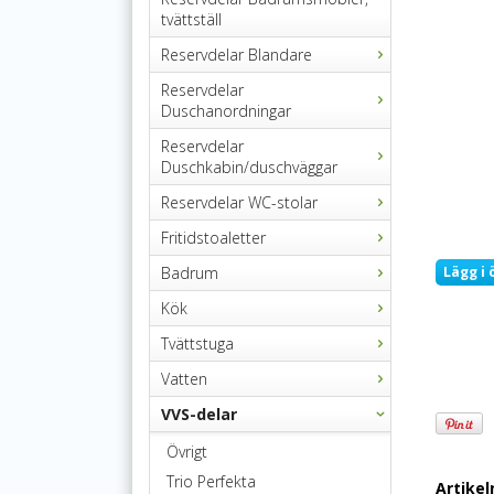
tvättställ
Reservdelar Blandare
Reservdelar
Duschanordningar
Reservdelar
Duschkabin/duschväggar
Reservdelar WC-stolar
Fritidstoaletter
Badrum
Lägg i 
Kök
Tvättstuga
Vatten
VVS-delar
Övrigt
Trio Perfekta
Artike