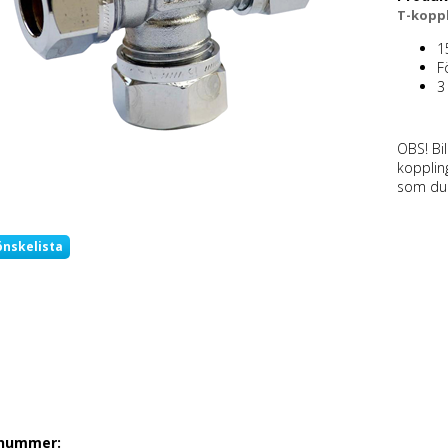
T-koppl
1
F
3
OBS! Bil
kopplin
som du 
önskelista
lnummer: