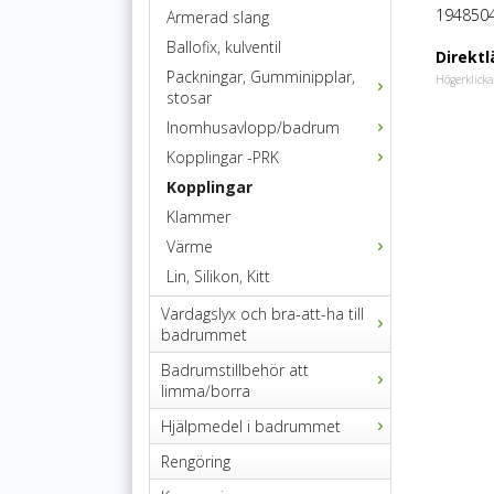
194850
Armerad slang
Ballofix, kulventil
Direktl
Packningar, Gumminipplar,
Högerklicka
stosar
Inomhusavlopp/badrum
Kopplingar -PRK
Kopplingar
Klammer
Värme
Lin, Silikon, Kitt
Vardagslyx och bra-att-ha till
badrummet
Badrumstillbehör att
limma/borra
Hjälpmedel i badrummet
Rengöring