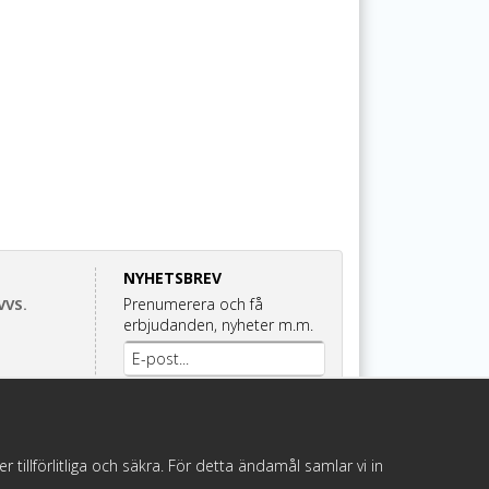
NYHETSBREV
Prenumerera och få
VVS.
erbjudanden, nyheter m.m.
Anmäl mig
illförlitliga och säkra. För detta ändamål samlar vi in