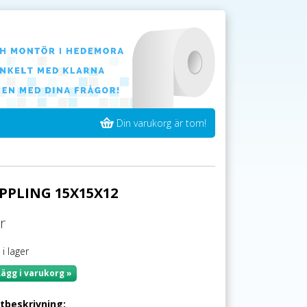
Din varukorg är tom!
PPLING 15X15X12
r
 i lager
Lägg i varukorg »
tbeskrivning: