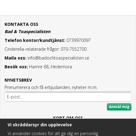
KONTAKTA OSS
Bad & Toaspecialisten
Telefon kontor/kundtjänst:
0739970097
Cinderella-relaterade frågor: 070-7552700
Maila oss:
info@badochtoaspecialisten.se
Besök oss:
Hamre 68, Hedemora
NYHETSBREV
Prenumerera och få erbjudanden, nyheter m.m.
Anmäl mig
KORT OM OSS
Vi skräddarsyr din upplevelse
Här hittar du det bästa och mesta inom Badrum,
Fritidstoaletter och VVS.
Vi använder cookies för att ge dig en personlig