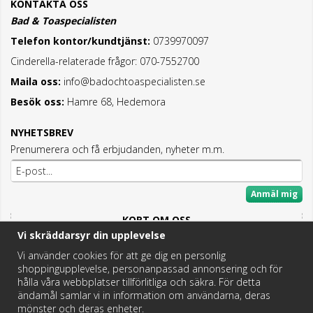
KONTAKTA OSS
Bad & Toaspecialisten
Telefon kontor/kundtjänst:
0739970097
Cinderella-relaterade frågor: 070-7552700
Maila oss:
info@badochtoaspecialisten.se
Besök oss:
Hamre 68, Hedemora
NYHETSBREV
Prenumerera och få erbjudanden, nyheter m.m.
Anmäl mig
KORT OM OSS
Vi skräddarsyr din upplevelse
Här hittar du det bästa och mesta inom Badrum,
Fritidstoaletter och VVS.
Vi använder cookies för att ge dig en personlig
shoppingupplevelse, personanpassad annonsering och för
Butik i Hedemora.
hålla våra webbplatser tillförlitliga och säkra. För detta
Vi hjälper dig hitta rätt reservdel!
ändamål samlar vi in information om användarna, deras
mönster och deras enheter.