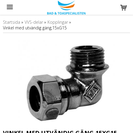
Startsida
»
VVS-delar
»
Kopplingar
»
Vinkel med utvändig gäng,15xG15
VINKEL MED UTVÄNDIG GÄNG,15XG15