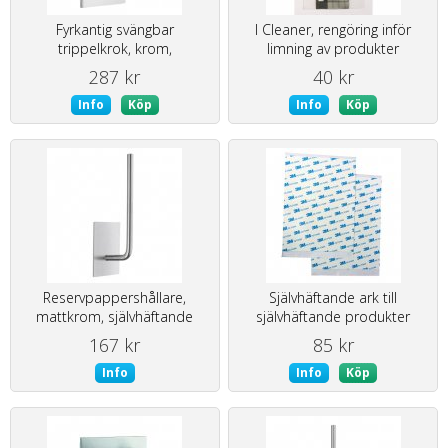
Fyrkantig svängbar
I Cleaner, rengöring inför
trippelkrok, krom,
limning av produkter
självhäftande
287 kr
40 kr
Info
Köp
Info
Köp
Reservpappershållare,
Självhäftande ark till
mattkrom, självhäftande
självhäftande produkter
167 kr
85 kr
Info
Info
Köp