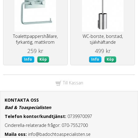
Toalettpappershållare,
WC-borste, borstad,
fyrkantig, mattkrom
självhäftande
259 kr
499 kr
Info
Köp
Info
Köp
Till Kassan
KONTAKTA OSS
Bad & Toaspecialisten
Telefon kontor/kundtjänst:
0739970097
Cinderella-relaterade frågor: 070-7552700
Maila oss:
info@badochtoaspecialisten.se