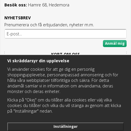
Besök oss:
Hamre 68, Hedemora
NYHETSBREV
Prenumerera och få erbjudanden, nyheter m.m.
Anmäl mig
KORT OM OSS
Vi skräddarsyr din upplevelse
Här hittar du det bästa och mesta inom Badrum,
Fritidstoaletter och VVS.
Vi använder cookies för att ge dig en personlig
shoppingupplevelse, personanpassad annonsering och för
Butik i Hedemora.
hålla våra webbplatser tillförlitliga och säkra. För detta
Vi hjälper dig hitta rätt reservdel!
ändamål samlar vi in information om användarna, deras
mönster och deras enheter.
Klicka på "Okej" om du tillåter alla cookies eller välj vilka
https://badochtoaspecialisten.se/return/
cookies du tillåter och vilka du vill stänga av genom att klicka
på "Inställningar" nedan.
Postnord och DHL levererar dina paket från oss!
Inställningar