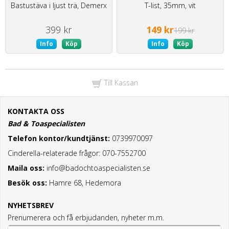
Bastustäva i ljust trä, Demerx
T-list, 35mm, vit
399 kr
149 kr
199 kr
Info
Köp
Info
Köp
Till Kassan
KONTAKTA OSS
Bad & Toaspecialisten
Telefon kontor/kundtjänst:
0739970097
Cinderella-relaterade frågor: 070-7552700
Maila oss:
info@badochtoaspecialisten.se
Besök oss:
Hamre 68, Hedemora
NYHETSBREV
Prenumerera och få erbjudanden, nyheter m.m.