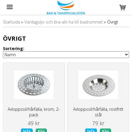
Startsida
»
Vardagslyx och bra-att-ha till badrummet
»
Övrigt
ÖVRIGT
Sortering:
Avloppssil/hårfälla, krom, 2-
Avloppssil/hårfälla, rostfritt
pack
stål
49 kr
79 kr
Info
Köp
Info
Köp