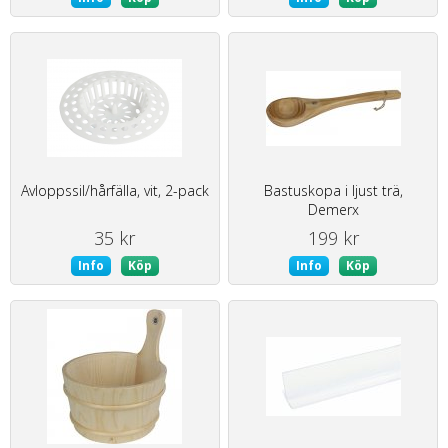
Avloppssil/hårfälla, vit, 2-pack
Bastuskopa i ljust trä,
Demerx
35 kr
199 kr
Info
Köp
Info
Köp