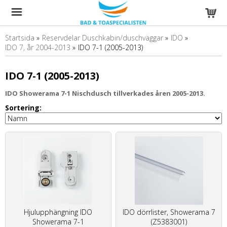
Startsida
»
Reservdelar Duschkabin/duschväggar
»
IDO
»
IDO 7, år 2004-2013
»
IDO 7-1 (2005-2013)
IDO 7-1 (2005-2013)
IDO Showerama 7-1 Nischdusch tillverkades åren 2005-2013.
Sortering:
Hjulupphängning IDO
IDO dörrlister, Showerama 7
Showerama 7-1
(Z5383001)