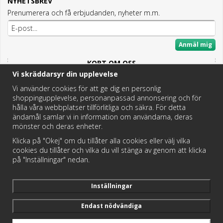
NYHETSBREV
Prenumerera och få erbjudanden, nyheter m.m.
Anmäl mig
KORT OM OSS
Vi skräddarsyr din upplevelse
Här hittar du det bästa och mesta inom Badrum,
Fritidstoaletter och VVS.
Vi använder cookies för att ge dig en personlig
shoppingupplevelse, personanpassad annonsering och för
Butik i Hedemora.
hålla våra webbplatser tillförlitliga och säkra. För detta
Vi hjälper dig hitta rätt reservdel!
ändamål samlar vi in information om användarna, deras
mönster och deras enheter.
Klicka på "Okej" om du tillåter alla cookies eller välj vilka
https://badochtoaspecialisten.se/return/
cookies du tillåter och vilka du vill stänga av genom att klicka
på "Inställningar" nedan.
Postnord och DHL levererar dina paket från oss!
Inställningar
Endast nödvändiga