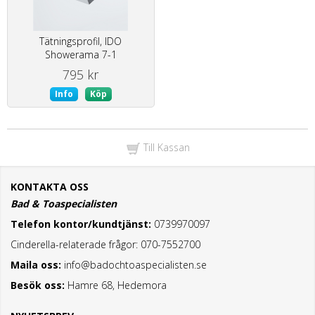
Tätningsprofil, IDO
Showerama 7-1
795 kr
Info
Köp
Till Kassan
KONTAKTA OSS
Bad & Toaspecialisten
Telefon kontor/kundtjänst:
0739970097
Cinderella-relaterade frågor: 070-7552700
Maila oss:
info@badochtoaspecialisten.se
Besök oss:
Hamre 68, Hedemora