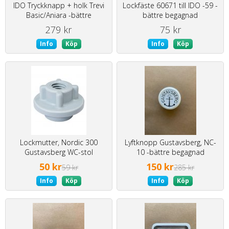
IDO Tryckknapp + holk Trevi
Lockfäste 60671 till IDO -59 -
Basic/Aniara -bättre
bättre begagnad
begagnad
279 kr
75 kr
Info
Köp
Info
Köp
Lockmutter, Nordic 300
Lyftknopp Gustavsberg, NC-
Gustavsberg WC-stol
10 -bättre begagnad
50 kr
150 kr
59 kr
285 kr
Info
Köp
Info
Köp