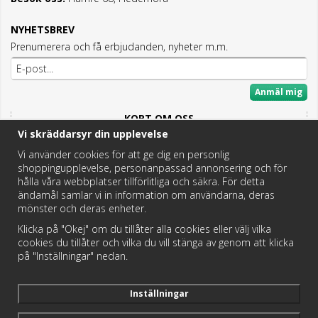
NYHETSBREV
Prenumerera och få erbjudanden, nyheter m.m.
Anmäl mig
KORT OM OSS
Vi skräddarsyr din upplevelse
Här hittar du det bästa och mesta inom Badrum,
Fritidstoaletter och VVS.
Vi använder cookies för att ge dig en personlig
shoppingupplevelse, personanpassad annonsering och för
Butik i Hedemora.
hålla våra webbplatser tillförlitliga och säkra. För detta
Vi hjälper dig hitta rätt reservdel!
ändamål samlar vi in information om användarna, deras
mönster och deras enheter.
Klicka på "Okej" om du tillåter alla cookies eller välj vilka
https://badochtoaspecialisten.se/return/
cookies du tillåter och vilka du vill stänga av genom att klicka
på "Inställningar" nedan.
Postnord och DHL levererar dina paket från oss!
Inställningar