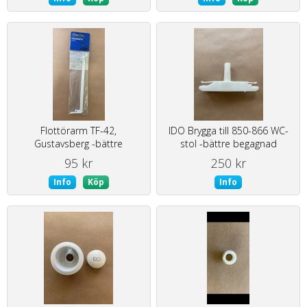
Flottörarm TF-42,
IDO Brygga till 850-866 WC-
Gustavsberg -bättre
stol -bättre begagnad
begagnad
95 kr
250 kr
Info
Köp
Info