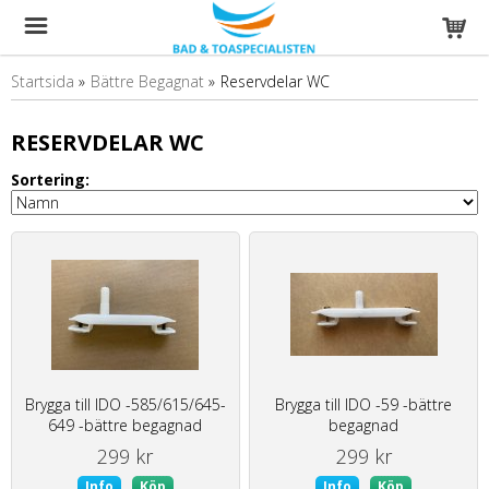
Startsida
»
Bättre Begagnat
»
Reservdelar WC
RESERVDELAR WC
Sortering:
Brygga till IDO -585/615/645-
Brygga till IDO -59 -bättre
649 -bättre begagnad
begagnad
299 kr
299 kr
Info
Köp
Info
Köp