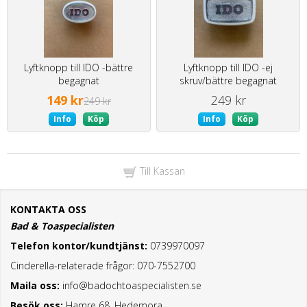
Lyftknopp till IDO -bättre
Lyftknopp till IDO -ej
begagnat
skruv/bättre begagnat
149 kr
249 kr
249 kr
Info
Köp
Info
Köp
Till Kassan
KONTAKTA OSS
Bad & Toaspecialisten
Telefon kontor/kundtjänst:
0739970097
Cinderella-relaterade frågor: 070-7552700
Maila oss:
info@badochtoaspecialisten.se
Besök oss:
Hamre 68, Hedemora