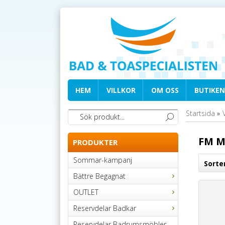
HEM
VILLKOR
OM OSS
BUTIKEN
Startsida
»
FM 
PRODUKTER
Sommar-kampanj
Sorte
Bättre Begagnat
OUTLET
Reservdelar Badkar
Reservdelar Badrumsmöbler,