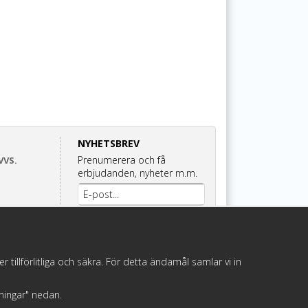
NYHETSBREV
Prenumerera och få
VVS.
erbjudanden, nyheter m.m.
Anmäl mig
illförlitliga och säkra. För detta ändamål samlar vi in
llningar" nedan.