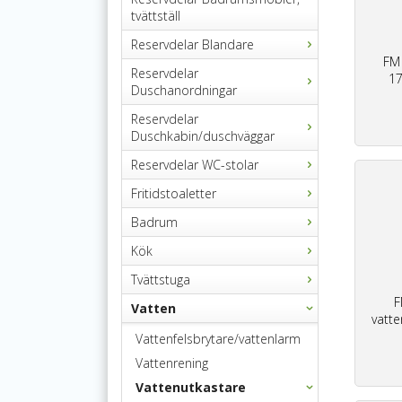
tvättställ
Reservdelar Blandare
FM 
Reservdelar
17
Duschanordningar
Reservdelar
Duschkabin/duschväggar
Reservdelar WC-stolar
Fritidstoaletter
Badrum
Kök
Tvättstuga
F
Vatten
vatte
Vattenfelsbrytare/vattenlarm
Vattenrening
Vattenutkastare