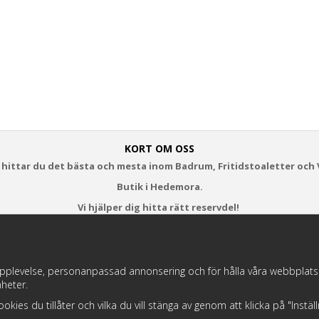
KORT OM OSS
 hittar du det bästa och mesta inom Badrum, Fritidstoaletter och 
Butik i Hedemora.
Vi hjälper dig hitta rätt reservdel!
https://badochtoaspecialisten.se/return/
pplevelse, personanpassad annonsering och för hålla våra webbplatser t
heter.
Postnord och DHL levererar dina paket från oss!
 cookies du tillåter och vilka du vill stänga av genom att klicka på "Instä