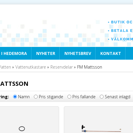
 I HEDEMORA
NYHETER
NYHETSBREV
KONTAKT
Vatten
»
Vattenutkastare
»
Reservdelar
»
FM Mattsson
MATTSSON
ring:
Namn
Pris stigande
Pris fallande
Senast inlagd