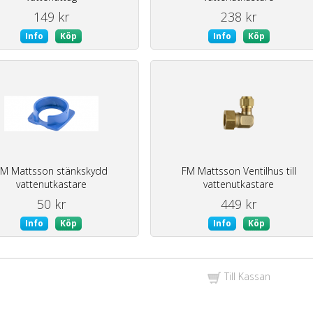
149 kr
238 kr
Info
Köp
Info
Köp
M Mattsson stänkskydd
FM Mattsson Ventilhus till
vattenutkastare
vattenutkastare
50 kr
449 kr
Info
Köp
Info
Köp
Till Kassan