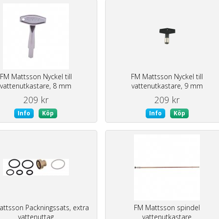
FM Mattsson Nyckel till
FM Mattsson Nyckel till
vattenutkastare, 8 mm
vattenutkastare, 9 mm
209 kr
209 kr
Info
Köp
Info
Köp
ttsson Packningssats, extra
FM Mattsson spindel
vattenuttag
vattenutkastare