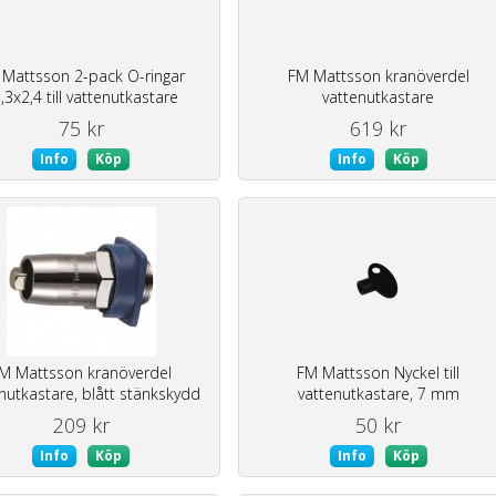
Mattsson 2-pack O-ringar
FM Mattsson kranöverdel
,3x2,4 till vattenutkastare
vattenutkastare
75 kr
619 kr
Info
Köp
Info
Köp
M Mattsson kranöverdel
FM Mattsson Nyckel till
nutkastare, blått stänkskydd
vattenutkastare, 7 mm
209 kr
50 kr
Info
Köp
Info
Köp