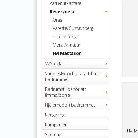
Vattenutkastare
Reservdelar
Oras
Vatette/Gustavsberg
Trio Perfekta
Mora Armatur
FM Mattsson
VVS-delar
Vardagslyx och bra-att-ha till
badrummet
Badrumstillbehör att
limma/borra
Hjälpmedel i badrummet
Rengöring
Kampanjer
FM Ma
Sitemap