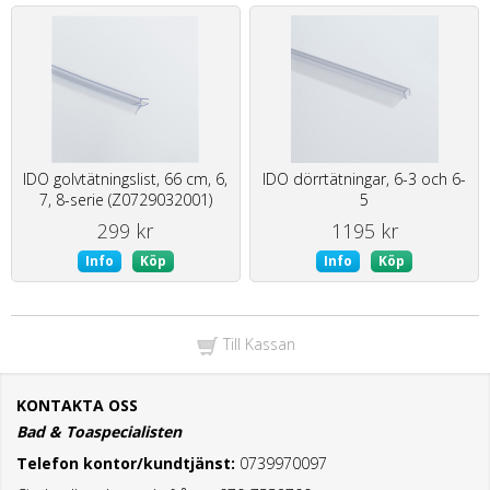
IDO golvtätningslist, 66 cm, 6,
IDO dörrtätningar, 6-3 och 6-
7, 8-serie (Z0729032001)
5
299 kr
1195 kr
Info
Köp
Info
Köp
Till Kassan
KONTAKTA OSS
Bad & Toaspecialisten
Telefon kontor/kundtjänst:
0739970097