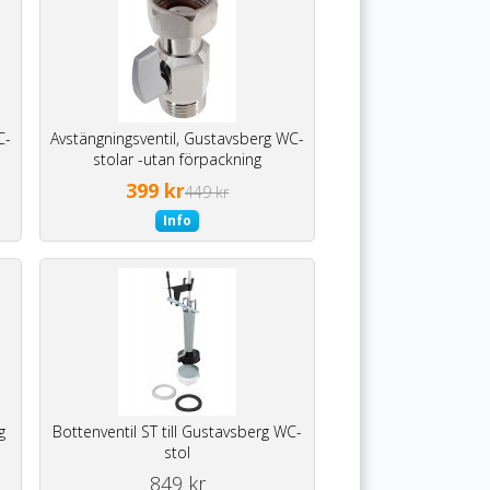
C-
Avstängningsventil, Gustavsberg WC-
stolar -utan förpackning
399 kr
449 kr
Info
g
Bottenventil ST till Gustavsberg WC-
stol
849 kr