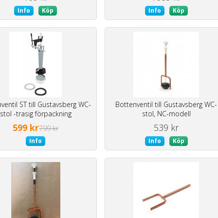
Info
Köp
Info
Köp
ventil ST till Gustavsberg WC-
Bottenventil till Gustavsberg WC-
stol -trasig förpackning
stol, NC-modell
599 kr
539 kr
799 kr
Info
Info
Köp