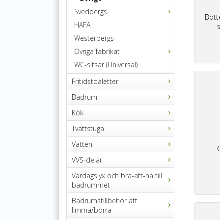
Svedbergs
Bott
HAFA
Westerbergs
Övriga fabrikat
WC-sitsar (Universal)
Fritidstoaletter
Badrum
Kök
Tvättstuga
Vatten
VVS-delar
Vardagslyx och bra-att-ha till
badrummet
Badrumstillbehör att
limma/borra