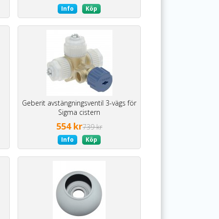
Info
Köp
Geberit avstängningsventil 3-vägs för
Sigma cistern
554 kr
739 kr
Info
Köp