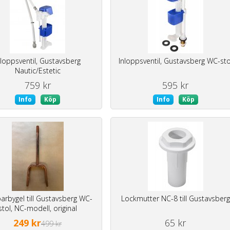
nloppsventil, Gustavsberg
Inloppsventil, Gustavsberg WC-sto
Nautic/Estetic
759 kr
595 kr
Info
Köp
Info
Köp
rbygel till Gustavsberg WC-
Lockmutter NC-8 till Gustavsberg
stol, NC-modell, original
249 kr
65 kr
499 kr