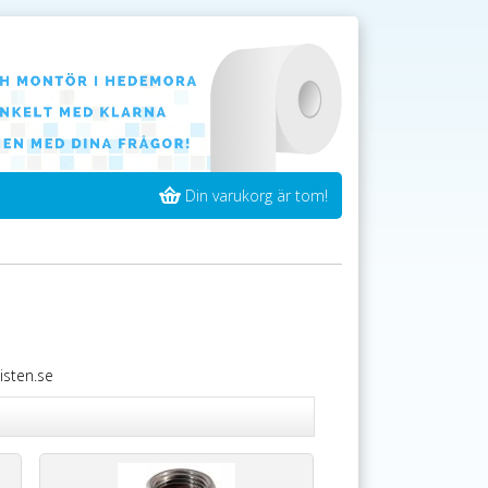
Din varukorg är tom!
isten.se