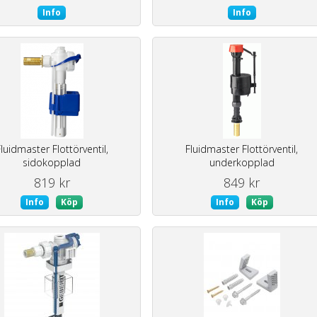
Info
Info
luidmaster Flottörventil,
Fluidmaster Flottörventil,
sidokopplad
underkopplad
819 kr
849 kr
Info
Köp
Info
Köp