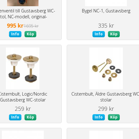
enventil till Gustavsberg WC-
Bygel NC-1, Gustavsberg
stol, NC-modell, original-
kopparbygel
995 kr
335 kr
1695 kr
Info
Köp
Info
Köp
Cisternbult, Logic/Nordic
Cisternbult, Äldre Gustavsberg WC
Gustavsberg WC-stolar
stolar
259 kr
299 kr
Info
Köp
Info
Köp