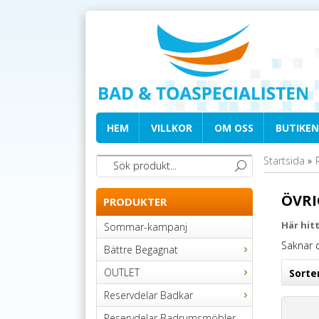
HEM
VILLKOR
OM OSS
BUTIKEN
Startsida
»
ÖVRI
PRODUKTER
Här hitt
Sommar-kampanj
Saknar 
Bättre Begagnat
OUTLET
Sorte
Reservdelar Badkar
Reservdelar Badrumsmöbler,