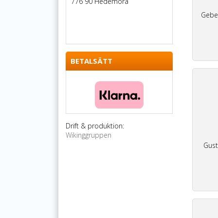
776 90 Hedemora
Geber
BETALSÄTT
Drift & produktion:
Wikinggruppen
Gust