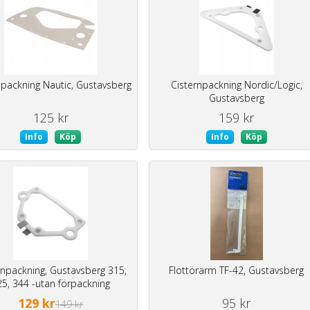
npackning Nautic, Gustavsberg
Cisternpackning Nordic/Logic,
Gustavsberg
125 kr
159 kr
Info
Köp
Info
Köp
rnpackning, Gustavsberg 315,
Flottörarm TF-42, Gustavsberg
25, 344 -utan förpackning
129 kr
95 kr
149 kr