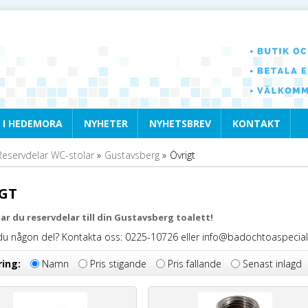
 I HEDEMORA
NYHETER
NYHETSBREV
KONTAKT
Reservdelar WC-stolar
»
Gustavsberg
»
Övrigt
GT
ar du reservdelar till din Gustavsberg toalett!
du någon del? Kontakta oss: 0225-10726 eller info@badochtoaspecial
ring:
Namn
Pris stigande
Pris fallande
Senast inlagd