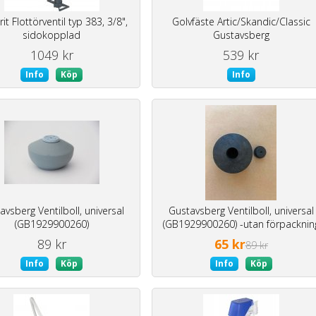
it Flottörventil typ 383, 3/8",
Golvfäste Artic/Skandic/Classic
sidokopplad
Gustavsberg
1049 kr
539 kr
Info
Köp
Info
avsberg Ventilboll, universal
Gustavsberg Ventilboll, universal
(GB1929900260)
(GB1929900260) -utan förpacknin
89 kr
65 kr
89 kr
Info
Köp
Info
Köp