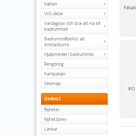
Vatten
Falup
VVS-delar
Vardagslyx och bra-att-ha till
badrummet
Badrumstillbehör att
limma/borra
Hjälpmedel i badrummet
Rengöring
Kampanjer
Sitemap
IFÖ
ÖVRIGT
Nyheter
Nyhetsbrev
Länkar