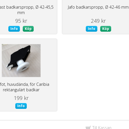
last badkarspropp, Ø 42-45,5
Jafo badkarspropp, Ø 42-46 mm
mm
95 kr
249 kr
Info
Köp
Info
Köp
 fot, huvudända, för Caribia
rektangulärt badkar
199 kr
Info
Till Kassan