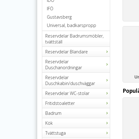
IDO
IFÖ
Gustavsberg
Universal, badkarspropp
Reservdelar Badrumsmöbler,
tvättställ
Reservdelar Blandare
Reservdelar
Duschanordningar
U
Reservdelar
Duschkabin/duschväggar
Popul
Reservdelar WC-stolar
Fritidstoaletter
Badrum
Kök
Tvättstuga