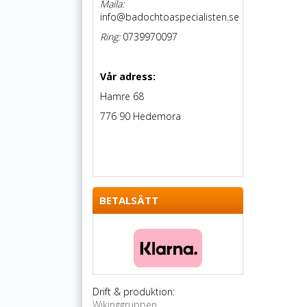
Maila:
info@badochtoaspecialisten.se
Ring:
0739970097
Vår adress:
Hamre 68
776 90 Hedemora
BETALSÄTT
Drift & produktion:
Wikinggruppen