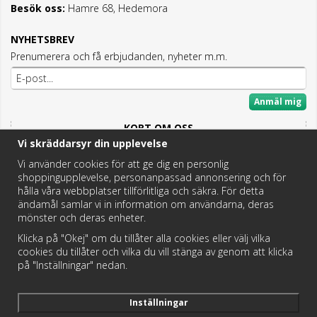
Besök oss:
Hamre 68, Hedemora
NYHETSBREV
Prenumerera och få erbjudanden, nyheter m.m.
Anmäl mig
KORT OM OSS
Vi skräddarsyr din upplevelse
Här hittar du det bästa och mesta inom Badrum,
Fritidstoaletter och VVS.
Vi använder cookies för att ge dig en personlig
shoppingupplevelse, personanpassad annonsering och för
Butik i Hedemora.
hålla våra webbplatser tillförlitliga och säkra. För detta
Vi hjälper dig hitta rätt reservdel!
ändamål samlar vi in information om användarna, deras
mönster och deras enheter.
Klicka på "Okej" om du tillåter alla cookies eller välj vilka
https://badochtoaspecialisten.se/return/
cookies du tillåter och vilka du vill stänga av genom att klicka
på "Inställningar" nedan.
Postnord och DHL levererar dina paket från oss!
Inställningar