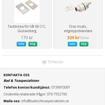
Täckbricka för hål 60 C/C,
Oras Insats,
Gustavsberg
ettgreppsblandare
170 kr
329 kr
729 kr
Info
Köp
Info
Köp
Till Kassan
KONTAKTA OSS
Bad & Toaspecialisten
Telefon kontor/kundtjänst:
0739970097
Cinderella-relaterade frågor: 070-7552700
Maila oss:
info@badochtoaspecialisten.se