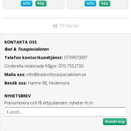
Info
Köp
Info
Köp
Till Kassan
KONTAKTA OSS
Bad & Toaspecialisten
Telefon kontor/kundtjänst:
0739970097
Cinderella-relaterade frågor: 070-7552700
Maila oss:
info@badochtoaspecialisten.se
Besök oss:
Hamre 68, Hedemora
NYHETSBREV
Prenumerera och få erbjudanden, nyheter m.m.
Anmäl mig