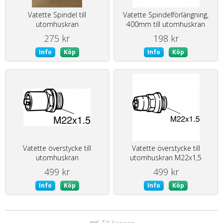
Vatette Spindel till
Vatette Spindelförlängning,
utomhuskran
400mm till utomhuskran
275 kr
198 kr
Info
Köp
Info
Köp
Vatette överstycke till
Vatette överstycke till
utomhuskran
utomhuskran M22x1,5
499 kr
499 kr
Info
Köp
Info
Köp