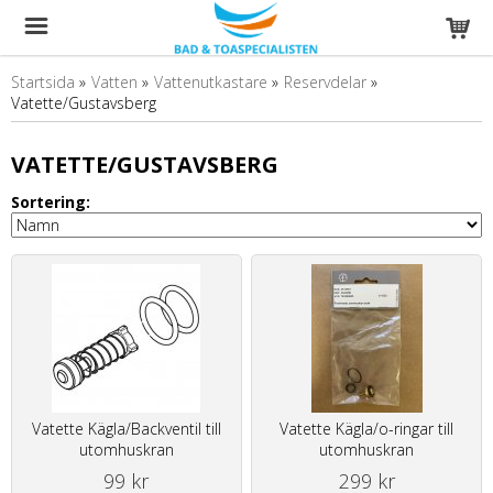
Startsida
»
Vatten
»
Vattenutkastare
»
Reservdelar
»
Vatette/Gustavsberg
VATETTE/GUSTAVSBERG
Sortering:
Vatette Kägla/Backventil till
Vatette Kägla/o-ringar till
utomhuskran
utomhuskran
99 kr
299 kr