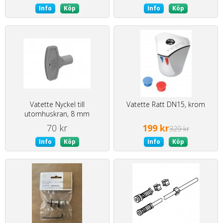
Info
Köp
Info
Köp
Vatette Nyckel till
Vatette Ratt DN15, krom
utomhuskran, 8 mm
70 kr
199 kr
329 kr
Info
Köp
Info
Köp