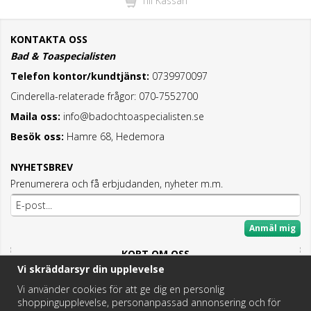
Till Kassan
KONTAKTA OSS
Bad & Toaspecialisten
Telefon kontor/kundtjänst:
0739970097
Cinderella-relaterade frågor: 070-7552700
Maila oss:
info@badochtoaspecialisten.se
Besök oss:
Hamre 68, Hedemora
NYHETSBREV
Prenumerera och få erbjudanden, nyheter m.m.
Anmäl mig
KORT OM OSS
Vi skräddarsyr din upplevelse
Här hittar du det bästa och mesta inom Badrum,
Fritidstoaletter och VVS.
Vi använder cookies för att ge dig en personlig
shoppingupplevelse, personanpassad annonsering och för
Butik i Hedemora.