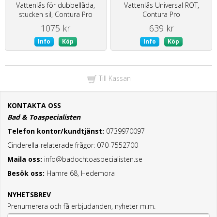
Vattenlås för dubbellåda,
Vattenlås Universal ROT,
stucken sil, Contura Pro
Contura Pro
1075 kr
639 kr
Info
Köp
Info
Köp
Till Kassan
KONTAKTA OSS
Bad & Toaspecialisten
Telefon kontor/kundtjänst:
0739970097
Cinderella-relaterade frågor: 070-7552700
Maila oss:
info@badochtoaspecialisten.se
Besök oss:
Hamre 68, Hedemora
NYHETSBREV
Prenumerera och få erbjudanden, nyheter m.m.