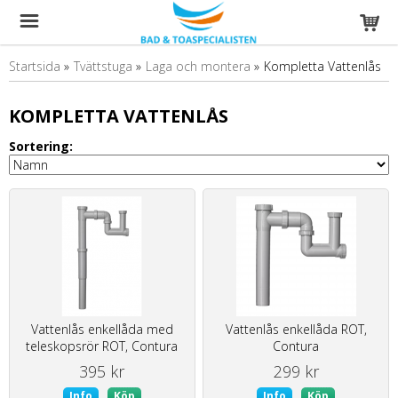
Startsida
»
Tvättstuga
»
Laga och montera
»
Kompletta Vattenlås
KOMPLETTA VATTENLÅS
Sortering:
Vattenlås enkellåda med
Vattenlås enkellåda ROT,
teleskopsrör ROT, Contura
Contura
395 kr
299 kr
Info
Köp
Info
Köp