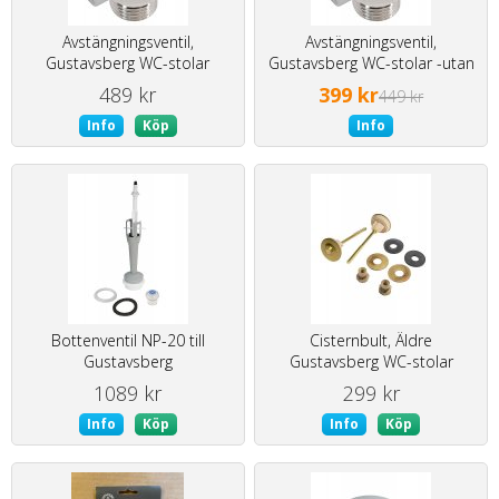
Avstängningsventil,
Avstängningsventil,
Gustavsberg WC-stolar
Gustavsberg WC-stolar -utan
förpackning
489 kr
399 kr
449 kr
Info
Köp
Info
Bottenventil NP-20 till
Cisternbult, Äldre
Gustavsberg
Gustavsberg WC-stolar
1089 kr
299 kr
Info
Köp
Info
Köp