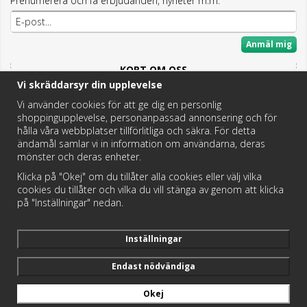
Prenumerera och få erbjudanden, nyheter m.m.
Anmäl mig
KORT OM OSS
Vi skräddarsyr din upplevelse
Här hittar du det bästa och mesta inom Badrum,
Fritidstoaletter och VVS.
Vi använder cookies för att ge dig en personlig
shoppingupplevelse, personanpassad annonsering och för
Butik i Hedemora.
hålla våra webbplatser tillförlitliga och säkra. För detta
Vi hjälper dig hitta rätt reservdel!
ändamål samlar vi in information om användarna, deras
mönster och deras enheter.
Klicka på "Okej" om du tillåter alla cookies eller välj vilka
https://badochtoaspecialisten.se/return/
cookies du tillåter och vilka du vill stänga av genom att klicka
på "Inställningar" nedan.
Postnord och DHL levererar dina paket från oss!
Inställningar
Endast nödvändiga
Okej