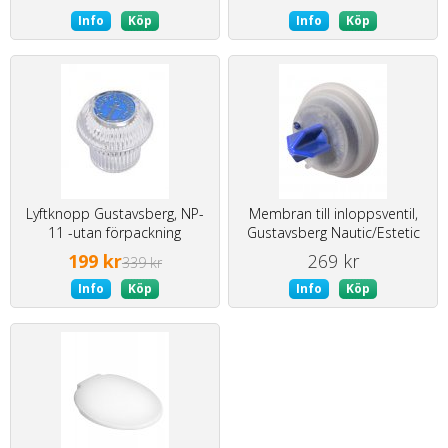
Info
Köp
Info
Köp
Lyftknopp Gustavsberg, NP-
Membran till inloppsventil,
11 -utan förpackning
Gustavsberg Nautic/Estetic
199 kr
269 kr
339 kr
Info
Köp
Info
Köp