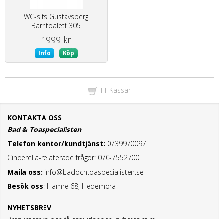
WC-sits Gustavsberg
Barntoalett 305
1999 kr
Info
Köp
Till Kassan
KONTAKTA OSS
Bad & Toaspecialisten
Telefon kontor/kundtjänst:
0739970097
Cinderella-relaterade frågor: 070-7552700
Maila oss:
info@badochtoaspecialisten.se
Besök oss:
Hamre 68, Hedemora
NYHETSBREV