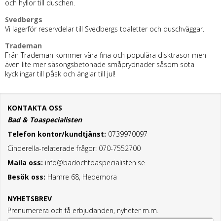
och hyllor till duschen.
Svedbergs
Vi lagerför reservdelar till Svedbergs toaletter och duschväggar.
Trademan
Från Trademan kommer våra fina och populära disktrasor men
även lite mer säsongsbetonade småprydnader såsom söta
kycklingar till påsk och änglar till jul!
KONTAKTA OSS
Bad & Toaspecialisten
Telefon kontor/kundtjänst:
0739970097
Cinderella-relaterade frågor: 070-7552700
Maila oss:
info@badochtoaspecialisten.se
Besök oss:
Hamre 68, Hedemora
NYHETSBREV
Prenumerera och få erbjudanden, nyheter m.m.