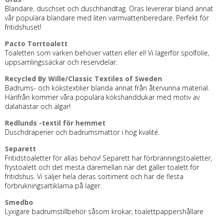
Blandare, duschset och duschhandtag. Oras levererar bland annat
vår populära blandare med liten varmvattenberedare. Perfekt för
fritidshuset!
Pacto Torrtoalett
Toaletten som varken behöver vatten eller el! Vi lagerför spolfolie,
uppsamlingssäckar och reservdelar.
Recycled By Wille/Classic Textiles of Sweden
Badrums- och kökstextilier blanda annat från återvunna material.
Härifrån kommer våra populära kökshanddukar med motiv av
dalahästar och älgar!
Redlunds -textil för hemmet
Duschdraperier och badrumsmattor i hög kvalité.
Separett
Fritidstoaletter för allas behov! Separett har förbränningstoaletter,
frystoalett och det mesta däremellan när det gäller toalett för
fritidshus. Vi säljer hela deras sortiment och har de flesta
förbrukningsartiklarna på lager.
Smedbo
Lyxigare badrumstillbehör såsom krokar, toalettpappershållare