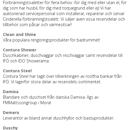
Förbränningstoaletter för flera behov -för dig med eller utan el, för
dig som har husbil, för dig med torpargrund eller ej! Vi har
auktorierad servicepersonal som installerar, reparerar och servar
Cinderella förbränningstoalett. Vi säljer även vissa reservdelar och
tillbehör som påsar och värmesitsar!
Clean and Shine
Våra populära rengöringsprodukter för badrummet!
Contura Shower
Duschkabiner, duschväggar och nischväggar samt reservdelar till
IFÖ och IDO Showerama.
Contura Steel
Contura Steel har tagit över tillverkningen av rostfria bänkar från
IFÖ. Vi lagerför stora delar av reservdels-sortimentet.
Damixa
Blandare och duschset från danska Damixa. Ägs av
FMMattssongroup i Mora!
Demerx
Leverantör av bland annat duschhyllor och bastuprodukter.
Duschy