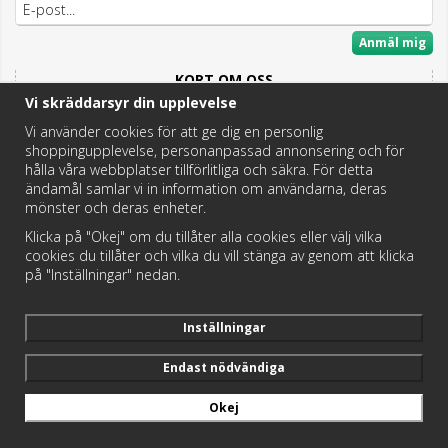
Anmäl mig
KORT OM OSS
Vi skräddarsyr din upplevelse
Här hittar du det bästa och mesta inom Badrum,
Fritidstoaletter och VVS.
Vi använder cookies för att ge dig en personlig
shoppingupplevelse, personanpassad annonsering och för
Butik i Hedemora.
hålla våra webbplatser tillförlitliga och säkra. För detta
Vi hjälper dig hitta rätt reservdel!
ändamål samlar vi in information om användarna, deras
mönster och deras enheter.
Klicka på "Okej" om du tillåter alla cookies eller välj vilka
https://badochtoaspecialisten.se/return/
cookies du tillåter och vilka du vill stänga av genom att klicka
på "Inställningar" nedan.
Postnord och DHL levererar dina paket från oss!
Inställningar
Endast nödvändiga
Okej