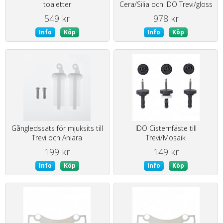
toaletter
Cera/Silia och IDO Trevi/gloss
WC-stolar
549 kr
978 kr
Info
Köp
Info
Köp
Gångledssats för mjuksits till
IDO Cisternfäste till
Trevi och Aniara
Trevi/Mosaik
199 kr
149 kr
Info
Köp
Info
Köp