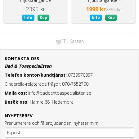
mjukstängande
mjukstängande -
visningsexemplar
2395 kr
1999 kr
2395 kr
Info
Köp
Info
Köp
Till Kassan
KONTAKTA OSS
Bad & Toaspecialisten
Telefon kontor/kundtjänst:
0739970097
Cinderella-relaterade frågor: 070-7552700
Maila oss:
info@badochtoaspecialisten.se
Besök oss:
Hamre 68, Hedemora
NYHETSBREV
Prenumerera och få erbjudanden, nyheter m.m.