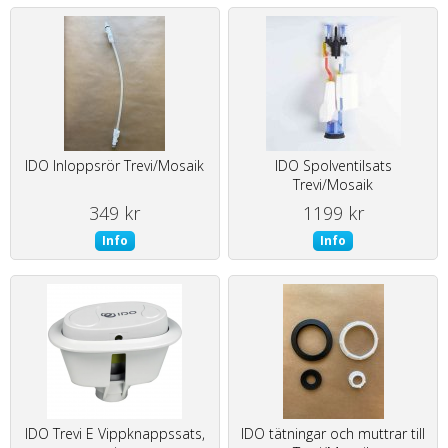
IDO Inloppsrör Trevi/Mosaik
IDO Spolventilsats
Trevi/Mosaik
349 kr
1199 kr
Info
Info
IDO Trevi E Vippknappssats,
IDO tätningar och muttrar till