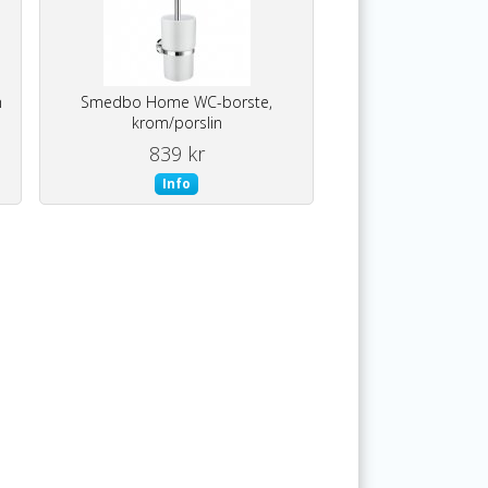
m
Smedbo Home WC-borste,
krom/porslin
839 kr
Info