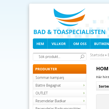
HEM
VILLKOR
OM OSS
BUTIKEN
Startsida
»
HOM
PRODUKTER
Här hit
Sommar-kampanj
Bättre Begagnat
Sorte
OUTLET
Reservdelar Badkar
Reservdelar Badrumsmöbler,