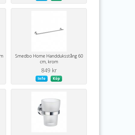
om
Smedbo Home Handduksstång 60
cm, krom
849 kr
Info
Köp