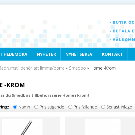
 I HEDEMORA
NYHETER
NYHETSBREV
KONTAKT
Badrumstillbehör att limma/borra
»
Smedbo
»
Home -Krom
E -KROM
tar du Smedbos tillbehörsserie Home i krom!
ring:
Namn
Pris stigande
Pris fallande
Senast inlagd