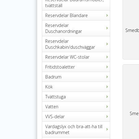
tvättställ
Reservdelar Blandare
Reservdelar
Smedb
Duschanordningar
Reservdelar
Duschkabin/duschväggar
Reservdelar WC-stolar
Fritidstoaletter
Badrum
Kök
Tvättstuga
Vatten
Sme
VVS-delar
Vardagslyx och bra-att-ha till
badrummet