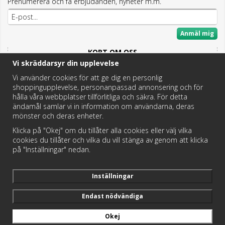
Prenumerera och få erbjudanden, nyheter m.m.
Anmäl mig
KORT OM OSS
Vi skräddarsyr din upplevelse
Här hittar du det bästa och mesta inom Badrum,
Fritidstoaletter och VVS.
Vi använder cookies för att ge dig en personlig
shoppingupplevelse, personanpassad annonsering och för
Butik i Hedemora.
hålla våra webbplatser tillförlitliga och säkra. För detta
Vi hjälper dig hitta rätt reservdel!
ändamål samlar vi in information om användarna, deras
mönster och deras enheter.
Klicka på "Okej" om du tillåter alla cookies eller välj vilka
https://badochtoaspecialisten.se/return/
cookies du tillåter och vilka du vill stänga av genom att klicka
på "Inställningar" nedan.
Postnord och DHL levererar dina paket från oss!
Inställningar
Endast nödvändiga
Okej