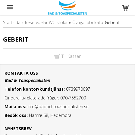
Startsida
»
Reservdelar WC-stolar
»
Övriga fabrikat
»
Geberit
GEBERIT
Till Kassan
KONTAKTA OSS
Bad & Toaspecialisten
Telefon kontor/kundtjänst:
0739970097
Cinderella-relaterade frågor: 070-7552700
Maila oss:
info@badochtoaspecialisten.se
Besök oss:
Hamre 68, Hedemora
NYHETSBREV