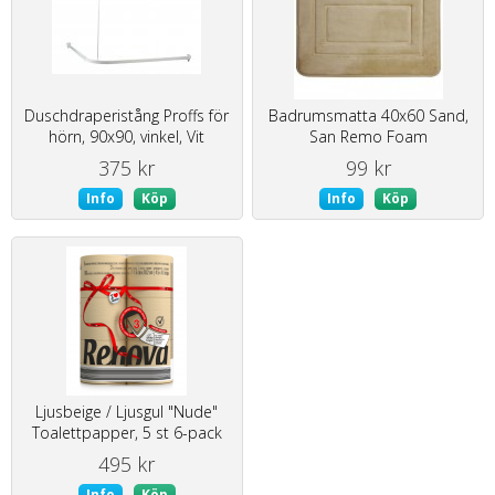
Duschdraperistång Proffs för
Badrumsmatta 40x60 Sand,
hörn, 90x90, vinkel, Vit
San Remo Foam
375 kr
99 kr
Info
Köp
Info
Köp
Ljusbeige / Ljusgul "Nude"
Toalettpapper, 5 st 6-pack
495 kr
Info
Köp