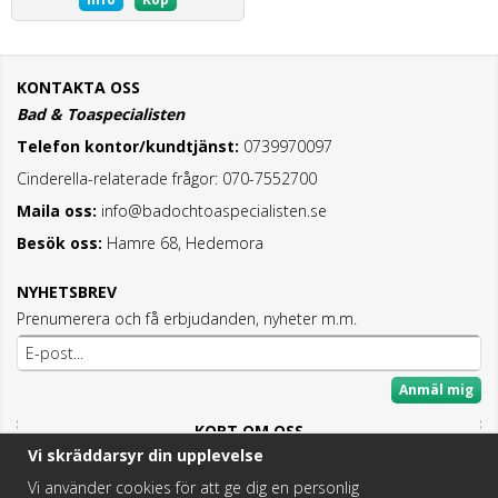
KONTAKTA OSS
Bad & Toaspecialisten
Telefon kontor/kundtjänst:
0739970097
Cinderella-relaterade frågor: 070-7552700
Maila oss:
info@badochtoaspecialisten.se
Besök oss:
Hamre 68, Hedemora
NYHETSBREV
Prenumerera och få erbjudanden, nyheter m.m.
Anmäl mig
KORT OM OSS
Vi skräddarsyr din upplevelse
Här hittar du det bästa och mesta inom Badrum,
Fritidstoaletter och VVS.
Vi använder cookies för att ge dig en personlig