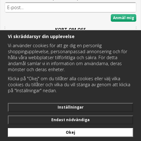
Anmäl mig
KORT OM OSS
Vi skräddarsyr din upplevelse
Här hittar du det bästa och mesta inom Badrum,
Fritidstoaletter och VVS.
Vi använder cookies för att ge dig en personlig
shoppingupplevelse, personanpassad annonsering och för
Butik i Hedemora.
hålla våra webbplatser tillförlitliga och säkra. För detta
Vi hjälper dig hitta rätt reservdel!
ändamål samlar vi in information om användarna, deras
mönster och deras enheter.
Klicka på "Okej" om du tillåter alla cookies eller välj vilka
https://badochtoaspecialisten.se/return/
cookies du tillåter och vilka du vill stänga av genom att klicka
på "Inställningar" nedan.
Postnord och DHL levererar dina paket från oss!
Inställningar
Endast nödvändiga
Okej