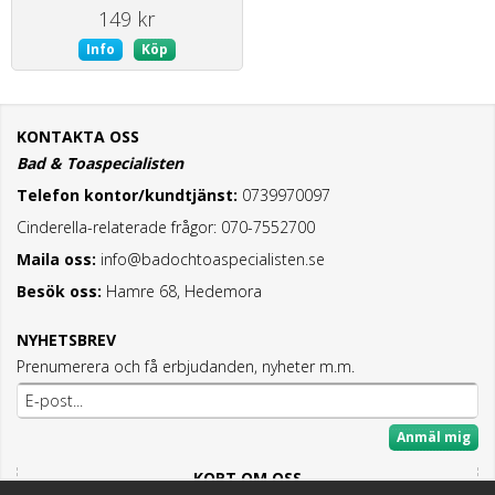
149 kr
Info
Köp
KONTAKTA OSS
Bad & Toaspecialisten
Telefon kontor/kundtjänst:
0739970097
Cinderella-relaterade frågor: 070-7552700
Maila oss:
info@badochtoaspecialisten.se
Besök oss:
Hamre 68, Hedemora
NYHETSBREV
Prenumerera och få erbjudanden, nyheter m.m.
Anmäl mig
KORT OM OSS