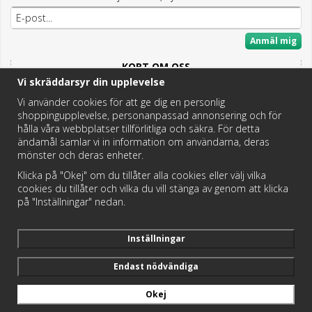
Anmäl mig
KORT OM OSS
Vi skräddarsyr din upplevelse
Här hittar du det bästa och mesta inom Badrum,
Fritidstoaletter och VVS.
Vi använder cookies för att ge dig en personlig
shoppingupplevelse, personanpassad annonsering och för
Butik i Hedemora.
hålla våra webbplatser tillförlitliga och säkra. För detta
Vi hjälper dig hitta rätt reservdel!
ändamål samlar vi in information om användarna, deras
mönster och deras enheter.
Klicka på "Okej" om du tillåter alla cookies eller välj vilka
https://badochtoaspecialisten.se/return/
cookies du tillåter och vilka du vill stänga av genom att klicka
på "Inställningar" nedan.
Postnord och DHL levererar dina paket från oss!
Inställningar
Endast nödvändiga
Okej