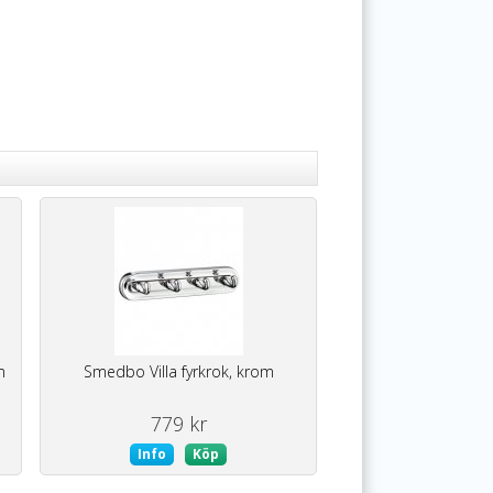
m
Smedbo Villa fyrkrok, krom
779 kr
Info
Köp