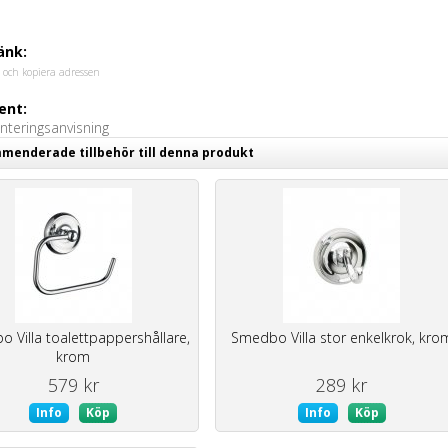
änk:
 och kopiera adressen
nt:
teringsanvisning
enderade tillbehör till denna produkt
 Villa toalettpappershållare,
Smedbo Villa stor enkelkrok, kro
krom
579 kr
289 kr
Info
Köp
Info
Köp