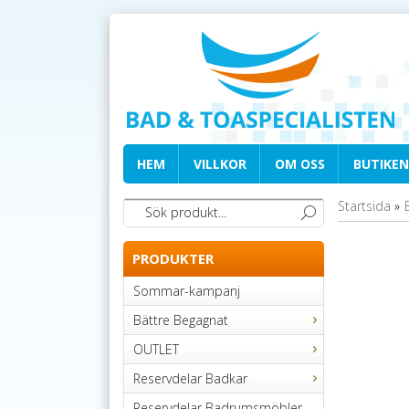
HEM
VILLKOR
OM OSS
BUTIKEN
Startsida
»
PRODUKTER
Sommar-kampanj
Bättre Begagnat
OUTLET
Reservdelar Badkar
Reservdelar Badrumsmöbler,