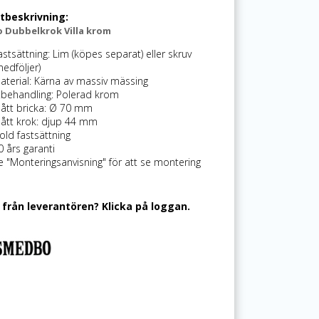
tbeskrivning:
 Dubbelkrok Villa krom
astsättning: Lim (köpes separat) eller skruv
medföljer)
aterial: Kärna av massiv mässing
tbehandling: Polerad krom
ått bricka: Ø 70 mm
ått krok: djup 44 mm
old fastsättning
0 års garanti
e "Monteringsanvisning" för att se montering
 från leverantören? Klicka på loggan.