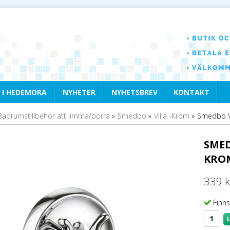
 I HEDEMORA
NYHETER
NYHETSBREV
KONTAKT
Badrumstillbehör att limma/borra
»
Smedbo
»
Villa -Krom
»
Smedbo Vi
SMED
KRO
339 k
Finns