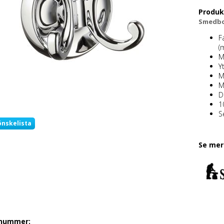
Produk
Smedbo
F
(
M
Y
M
M
D
1
S
önskelista
Se mer
lnummer: