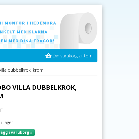
Din varukorg är tom!
lla dubbelkrok, krom
BO VILLA DUBBELKROK,
M
r
 i lager
Lägg i varukorg »