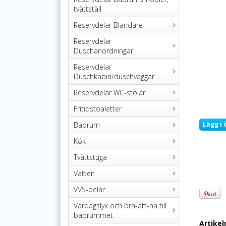
tvättställ
Reservdelar Blandare
Reservdelar
Duschanordningar
Reservdelar
Duschkabin/duschväggar
Reservdelar WC-stolar
Fritidstoaletter
Badrum
Lägg i 
Kök
Tvättstuga
Vatten
VVS-delar
Vardagslyx och bra-att-ha till
badrummet
Artike