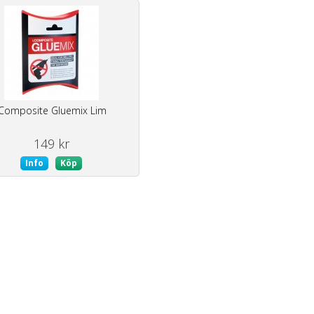
iComposite Gluemix Lim
149 kr
Info
Köp