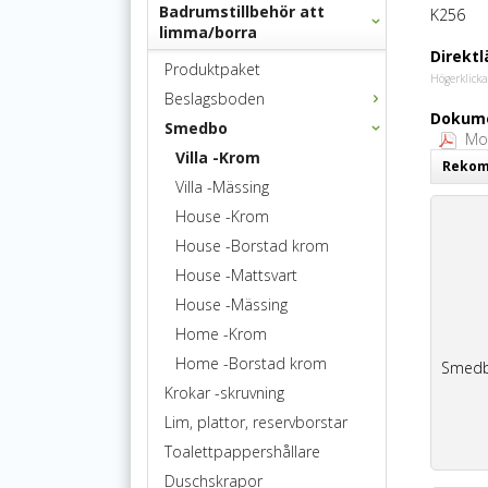
Badrumstillbehör att
K256
limma/borra
Direktl
Produktpaket
Högerklicka
Beslagsboden
Dokume
Smedbo
Mon
Villa -Krom
Rekomm
Villa -Mässing
House -Krom
House -Borstad krom
House -Mattsvart
House -Mässing
Home -Krom
Home -Borstad krom
Smedbo
Krokar -skruvning
Lim, plattor, reservborstar
Toalettpappershållare
Duschskrapor