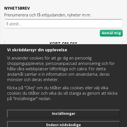
NYHETSBREV
Prenumerera och få erbjudanden, nyheter m.m.
Anmäl mig
KORT OM OSS
Vi skräddarsyr din upplevelse
Här hittar du det bästa och mesta inom Badrum,
Fritidstoaletter och VVS.
Vi använder cookies för att ge dig en personlig
shoppingupplevelse, personanpassad annonsering och för
Butik i Hedemora.
hålla våra webbplatser tillförlitliga och säkra. För detta
Vi hjälper dig hitta rätt reservdel!
ändamål samlar vi in information om användarna, deras
mönster och deras enheter.
Klicka på "Okej" om du tillåter alla cookies eller välj vilka
https://badochtoaspecialisten.se/return/
cookies du tillåter och vilka du vill stänga av genom att klicka
på "Inställningar" nedan.
Postnord och DHL levererar dina paket från oss!
Inställningar
Endast nödvändiga